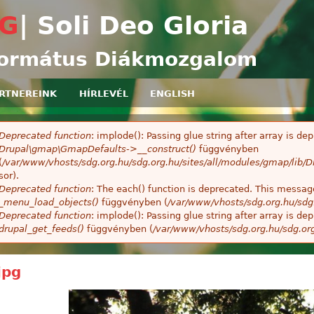
Ugrás a tartalomra
G
| Soli Deo Gloria
ormátus Diákmozgalom
RTNEREINK
HÍRLEVÉL
ENGLISH
Deprecated function
: implode(): Passing glue string after array is 
ibaüzenet
Drupal\gmap\GmapDefaults->__construct()
függvényben
(
/var/www/vhosts/sdg.org.hu/sdg.org.hu/sites/all/modules/gmap/lib
sor).
Deprecated function
: The each() function is deprecated. This message
_menu_load_objects()
függvényben (
/var/www/vhosts/sdg.org.hu/sdg
Deprecated function
: implode(): Passing glue string after array is 
drupal_get_feeds()
függvényben (
/var/www/vhosts/sdg.org.hu/sdg.or
jpg