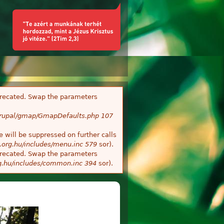
deprecated. Swap the parameters
/Drupal/gmap/GmapDefaults.php
107
 will be suppressed on further calls
.org.hu/includes/menu.inc
579
sor).
deprecated. Swap the parameters
g.hu/includes/common.inc
394
sor).