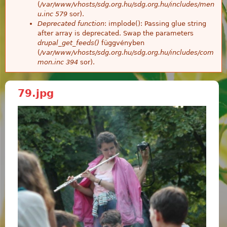
(
/var/www/vhosts/sdg.org.hu/sdg.org.hu/includes/men
u.inc
579
sor).
Deprecated function
: implode(): Passing glue string
after array is deprecated. Swap the parameters
drupal_get_feeds()
függvényben
(
/var/www/vhosts/sdg.org.hu/sdg.org.hu/includes/com
mon.inc
394
sor).
79.jpg