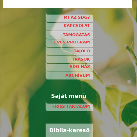
MI AZ SDG?
KAPCSOLAT
TÁMOGATÁS
ÉVES PROGRAM
TÁJOLÓ
ÍRÁSOK
SDG HÁZ
ARCHÍVUM
Saját menü
FRISS TARTALOM
Biblia-kereső