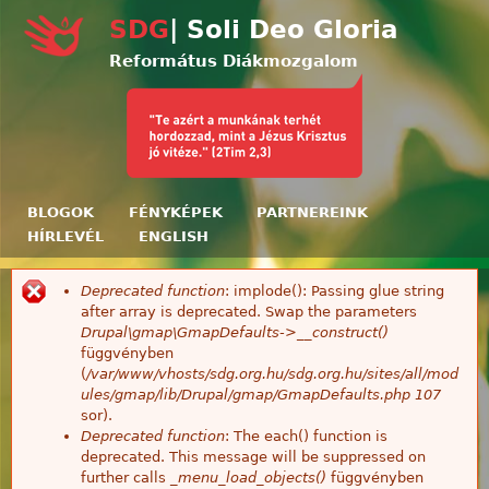
Ugrás a tartalomra
SDG
| Soli Deo Gloria
Református Diákmozgalom
BLOGOK
FÉNYKÉPEK
PARTNEREINK
HÍRLEVÉL
ENGLISH
Deprecated function
: implode(): Passing glue string
Hibaüzenet
after array is deprecated. Swap the parameters
Drupal\gmap\GmapDefaults->__construct()
függvényben
(
/var/www/vhosts/sdg.org.hu/sdg.org.hu/sites/all/mod
ules/gmap/lib/Drupal/gmap/GmapDefaults.php
107
sor).
Deprecated function
: The each() function is
deprecated. This message will be suppressed on
further calls
_menu_load_objects()
függvényben