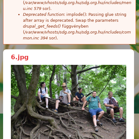
(
/var/www/vhosts/sdg.org.hu/sdg.org.hu/includes/men
u.inc
579
sor).
Deprecated function
: implode(): Passing glue string
after array is deprecated. Swap the parameters
drupal_get_feeds()
függvényben
(
/var/www/vhosts/sdg.org.hu/sdg.org.hu/includes/com
mon.inc
394
sor).
6.jpg