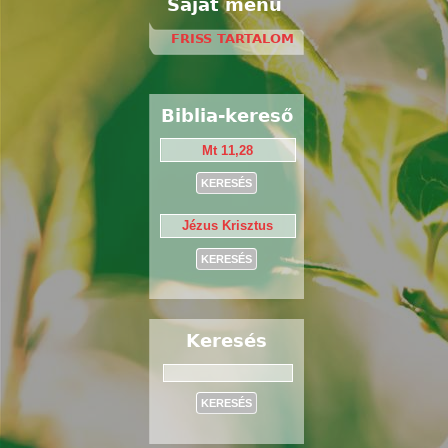
Saját menü
FRISS TARTALOM
Biblia-kereső
Keresés
Keresés