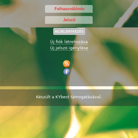
Új fiók létrehozása
Új jelszó igénylése
Készült a
KYbest
támogatásával.