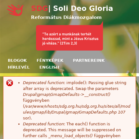
Ugrás a tartalomra
SDG
| Soli Deo Gloria
Református Diákmozgalom
BLOGOK
FÉNYKÉPEK
PARTNEREINK
HÍRLEVÉL
ENGLISH
Deprecated function
: implode(): Passing glue string
Hibaüzenet
after array is deprecated. Swap the parameters
Drupal\gmap\GmapDefaults->__construct()
függvényben
(
/var/www/vhosts/sdg.org.hu/sdg.org.hu/sites/all/mod
ules/gmap/lib/Drupal/gmap/GmapDefaults.php
107
sor).
Deprecated function
: The each() function is
deprecated. This message will be suppressed on
further calls
_menu_load_objects()
függvényben