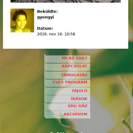
Beküldte:
gyongyi
Dátum:
2016. nov 16. 10:58
MI AZ SDG?
KAPCSOLAT
TÁMOGATÁS
ÉVES PROGRAM
TÁJOLÓ
ÍRÁSOK
SDG HÁZ
ARCHÍVUM