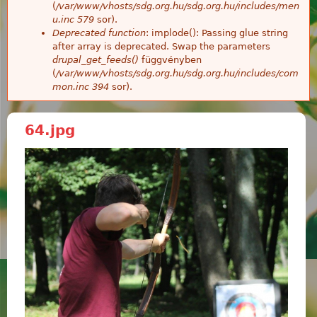
(
/var/www/vhosts/sdg.org.hu/sdg.org.hu/includes/men
u.inc
579
sor).
Deprecated function
: implode(): Passing glue string
after array is deprecated. Swap the parameters
drupal_get_feeds()
függvényben
(
/var/www/vhosts/sdg.org.hu/sdg.org.hu/includes/com
mon.inc
394
sor).
64.jpg