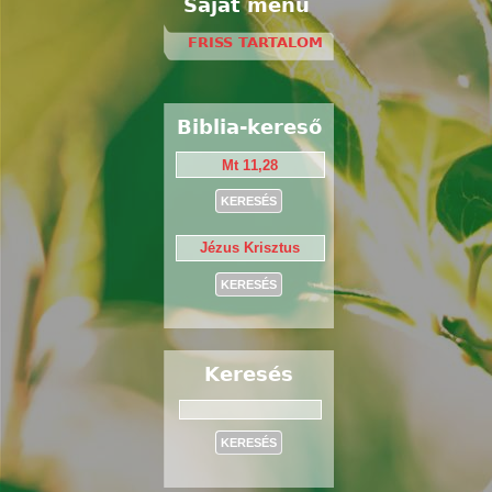
Saját menü
FRISS TARTALOM
Biblia-kereső
Keresés
Keresés