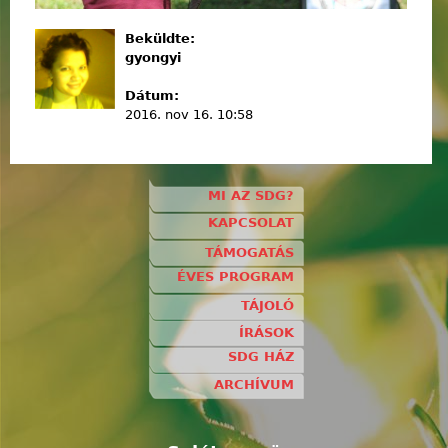
Beküldte:
gyongyi
Dátum:
2016. nov 16. 10:58
MI AZ SDG?
KAPCSOLAT
TÁMOGATÁS
ÉVES PROGRAM
TÁJOLÓ
ÍRÁSOK
SDG HÁZ
ARCHÍVUM