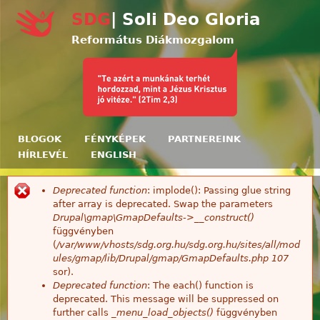
Ugrás a tartalomra
SDG
| Soli Deo Gloria
Református Diákmozgalom
BLOGOK
FÉNYKÉPEK
PARTNEREINK
HÍRLEVÉL
ENGLISH
Deprecated function
: implode(): Passing glue string
Hibaüzenet
after array is deprecated. Swap the parameters
Drupal\gmap\GmapDefaults->__construct()
függvényben
(
/var/www/vhosts/sdg.org.hu/sdg.org.hu/sites/all/mod
ules/gmap/lib/Drupal/gmap/GmapDefaults.php
107
sor).
Deprecated function
: The each() function is
deprecated. This message will be suppressed on
further calls
_menu_load_objects()
függvényben