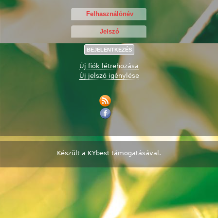
Új fiók létrehozása
Új jelszó igénylése
Készült a
KYbest
támogatásával.