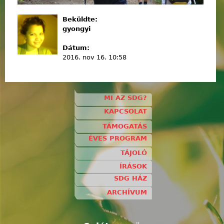
Beküldte:
gyongyi
Dátum:
2016. nov 16. 10:58
MI AZ SDG?
KAPCSOLAT
TÁMOGATÁS
ÉVES PROGRAM
TÁJOLÓ
ÍRÁSOK
SDG HÁZ
ARCHÍVUM