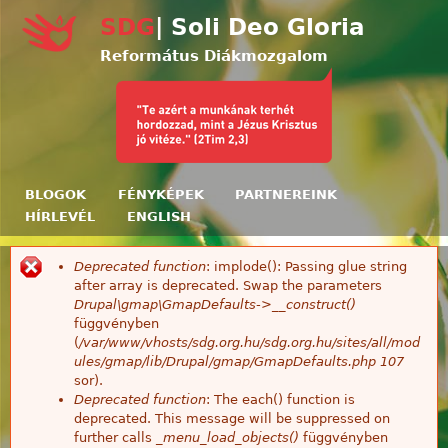
Ugrás a tartalomra
SDG
| Soli Deo Gloria
Református Diákmozgalom
BLOGOK
FÉNYKÉPEK
PARTNEREINK
HÍRLEVÉL
ENGLISH
Deprecated function
: implode(): Passing glue string
Hibaüzenet
after array is deprecated. Swap the parameters
Drupal\gmap\GmapDefaults->__construct()
függvényben
(
/var/www/vhosts/sdg.org.hu/sdg.org.hu/sites/all/mod
ules/gmap/lib/Drupal/gmap/GmapDefaults.php
107
sor).
Deprecated function
: The each() function is
deprecated. This message will be suppressed on
further calls
_menu_load_objects()
függvényben