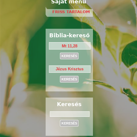
Saját menü
FRISS TARTALOM
Biblia-kereső
Keresés
Keresés