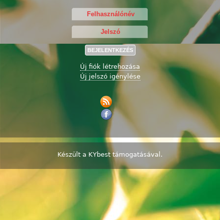
Új fiók létrehozása
Új jelszó igénylése
Készült a
KYbest
támogatásával.