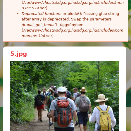
(
/var/www/vhosts/sdg.org.hu/sdg.org.hu/includes/men
u.inc
579
sor).
Deprecated function
: implode(): Passing glue string
after array is deprecated. Swap the parameters
drupal_get_feeds()
függvényben
(
/var/www/vhosts/sdg.org.hu/sdg.org.hu/includes/com
mon.inc
394
sor).
5.jpg