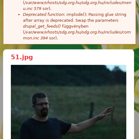
(
/var/www/vhosts/sdg.org.hu/sdg.org.hu/includes/men
u.inc
579
sor).
Deprecated function
: implode(): Passing glue string
after array is deprecated. Swap the parameters
drupal_get_feeds()
függvényben
(
/var/www/vhosts/sdg.org.hu/sdg.org.hu/includes/com
mon.inc
394
sor).
51.jpg