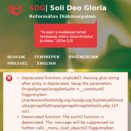
Ugrás a tartalomra
SDG
| Soli Deo Gloria
Református Diákmozgalom
BLOGOK
FÉNYKÉPEK
PARTNEREINK
HÍRLEVÉL
ENGLISH
Deprecated function
: implode(): Passing glue string
Hibaüzenet
after array is deprecated. Swap the parameters
Drupal\gmap\GmapDefaults->__construct()
függvényben
(
/var/www/vhosts/sdg.org.hu/sdg.org.hu/sites/all/mod
ules/gmap/lib/Drupal/gmap/GmapDefaults.php
107
sor).
Deprecated function
: The each() function is
deprecated. This message will be suppressed on
further calls
_menu_load_objects()
függvényben