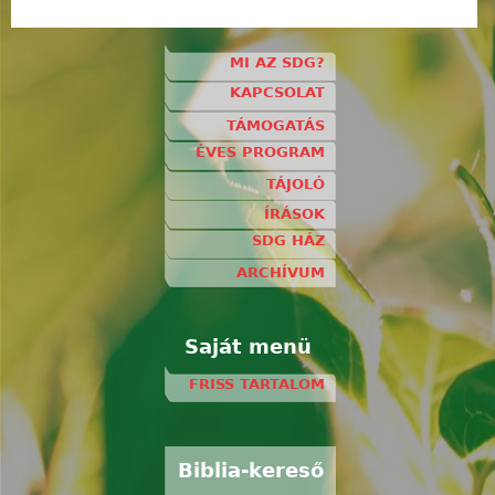
MI AZ SDG?
KAPCSOLAT
TÁMOGATÁS
ÉVES PROGRAM
TÁJOLÓ
ÍRÁSOK
SDG HÁZ
ARCHÍVUM
Saját menü
FRISS TARTALOM
Biblia-kereső