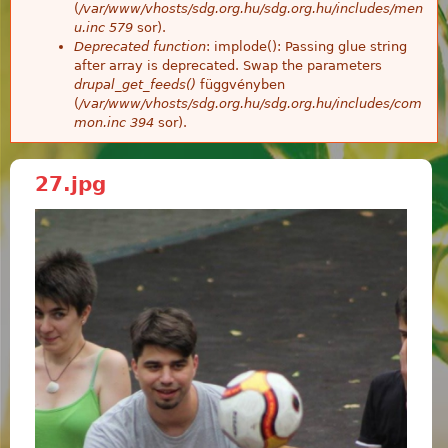
(
/var/www/vhosts/sdg.org.hu/sdg.org.hu/includes/men
u.inc
579
sor).
Deprecated function
: implode(): Passing glue string
after array is deprecated. Swap the parameters
drupal_get_feeds()
függvényben
(
/var/www/vhosts/sdg.org.hu/sdg.org.hu/includes/com
mon.inc
394
sor).
27.jpg