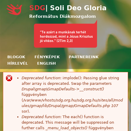
Ugrás a tartalomra
SDG
| Soli Deo Gloria
Református Diákmozgalom
BLOGOK
FÉNYKÉPEK
PARTNEREINK
HÍRLEVÉL
ENGLISH
Deprecated function
: implode(): Passing glue string
Hibaüzenet
after array is deprecated. Swap the parameters
Drupal\gmap\GmapDefaults->__construct()
függvényben
(
/var/www/vhosts/sdg.org.hu/sdg.org.hu/sites/all/mod
ules/gmap/lib/Drupal/gmap/GmapDefaults.php
107
sor).
Deprecated function
: The each() function is
deprecated. This message will be suppressed on
further calls
_menu_load_objects()
függvényben