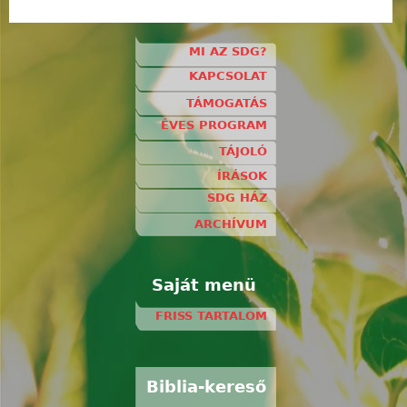
MI AZ SDG?
KAPCSOLAT
TÁMOGATÁS
ÉVES PROGRAM
TÁJOLÓ
ÍRÁSOK
SDG HÁZ
ARCHÍVUM
Saját menü
FRISS TARTALOM
Biblia-kereső