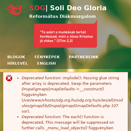
Ugrás a tartalomra
SDG
| Soli Deo Gloria
Református Diákmozgalom
BLOGOK
FÉNYKÉPEK
PARTNEREINK
HÍRLEVÉL
ENGLISH
Deprecated function
: implode(): Passing glue string
Hibaüzenet
after array is deprecated. Swap the parameters
Drupal\gmap\GmapDefaults->__construct()
függvényben
(
/var/www/vhosts/sdg.org.hu/sdg.org.hu/sites/all/mod
ules/gmap/lib/Drupal/gmap/GmapDefaults.php
107
sor).
Deprecated function
: The each() function is
deprecated. This message will be suppressed on
further calls
_menu_load_objects()
függvényben