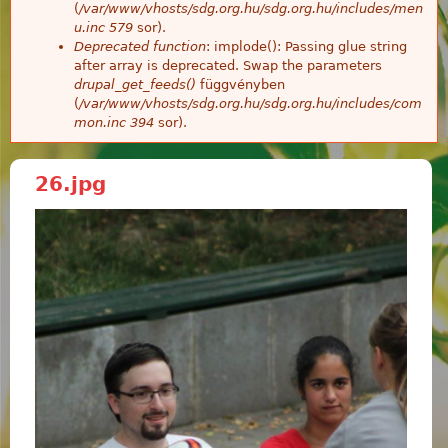
(
/var/www/vhosts/sdg.org.hu/sdg.org.hu/includes/men
u.inc
579
sor).
Deprecated function
: implode(): Passing glue string
after array is deprecated. Swap the parameters
drupal_get_feeds()
függvényben
(
/var/www/vhosts/sdg.org.hu/sdg.org.hu/includes/com
mon.inc
394
sor).
26.jpg