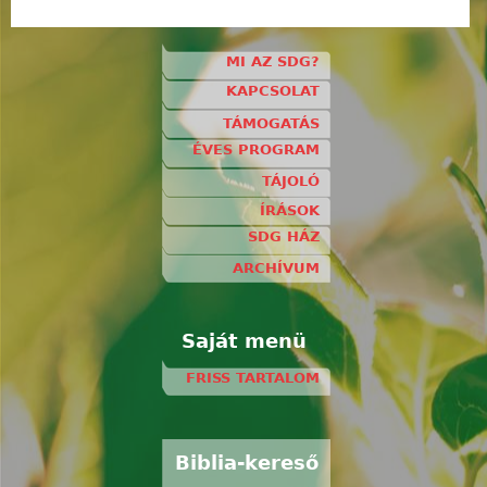
MI AZ SDG?
KAPCSOLAT
TÁMOGATÁS
ÉVES PROGRAM
TÁJOLÓ
ÍRÁSOK
SDG HÁZ
ARCHÍVUM
Saját menü
FRISS TARTALOM
Biblia-kereső