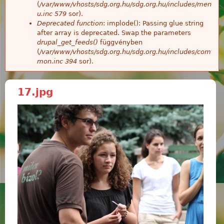
(
/var/www/vhosts/sdg.org.hu/sdg.org.hu/includes/men
u.inc
579
sor).
Deprecated function
: implode(): Passing glue string
after array is deprecated. Swap the parameters
drupal_get_feeds()
függvényben
(
/var/www/vhosts/sdg.org.hu/sdg.org.hu/includes/com
mon.inc
394
sor).
17.jpg