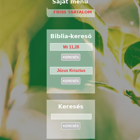
Saját menü
FRISS TARTALOM
Biblia-kereső
Keresés
Keresés