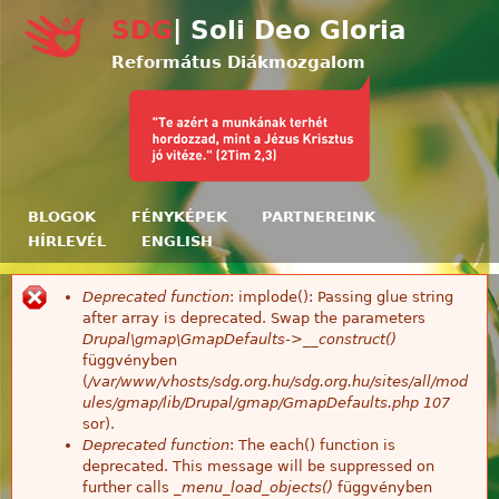
Ugrás a tartalomra
SDG
| Soli Deo Gloria
Református Diákmozgalom
BLOGOK
FÉNYKÉPEK
PARTNEREINK
HÍRLEVÉL
ENGLISH
Deprecated function
: implode(): Passing glue string
Hibaüzenet
after array is deprecated. Swap the parameters
Drupal\gmap\GmapDefaults->__construct()
függvényben
(
/var/www/vhosts/sdg.org.hu/sdg.org.hu/sites/all/mod
ules/gmap/lib/Drupal/gmap/GmapDefaults.php
107
sor).
Deprecated function
: The each() function is
deprecated. This message will be suppressed on
further calls
_menu_load_objects()
függvényben