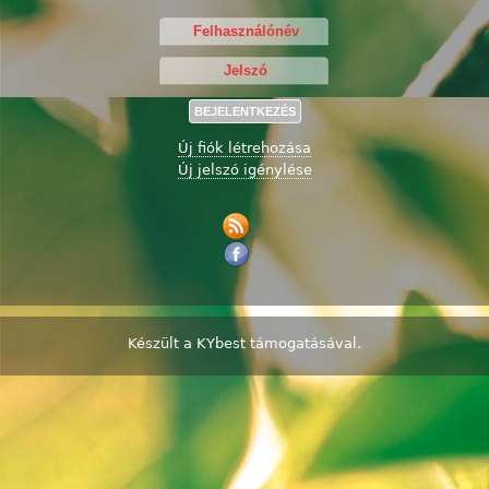
Új fiók létrehozása
Új jelszó igénylése
Készült a
KYbest
támogatásával.