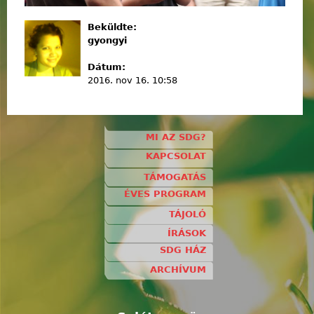
Beküldte:
gyongyi
Dátum:
2016. nov 16. 10:58
MI AZ SDG?
KAPCSOLAT
TÁMOGATÁS
ÉVES PROGRAM
TÁJOLÓ
ÍRÁSOK
SDG HÁZ
ARCHÍVUM