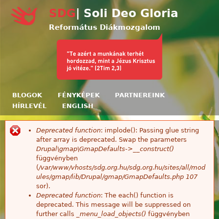
Ugrás a tartalomra
SDG
| Soli Deo Gloria
Református Diákmozgalom
BLOGOK
FÉNYKÉPEK
PARTNEREINK
HÍRLEVÉL
ENGLISH
Deprecated function
: implode(): Passing glue string
Hibaüzenet
after array is deprecated. Swap the parameters
Drupal\gmap\GmapDefaults->__construct()
függvényben
(
/var/www/vhosts/sdg.org.hu/sdg.org.hu/sites/all/mod
ules/gmap/lib/Drupal/gmap/GmapDefaults.php
107
sor).
Deprecated function
: The each() function is
deprecated. This message will be suppressed on
further calls
_menu_load_objects()
függvényben