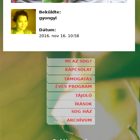
Beküldte:
gyongyi
Dátum:
2016. nov 16. 10:58
MI AZ SDG?
KAPCSOLAT
TÁMOGATÁS
ÉVES PROGRAM
TÁJOLÓ
ÍRÁSOK
SDG HÁZ
ARCHÍVUM