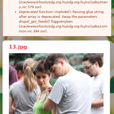
(
/var/www/vhosts/sdg.org.hu/sdg.org.hu/includes/men
u.inc
579
sor).
Deprecated function
: implode(): Passing glue string
after array is deprecated. Swap the parameters
drupal_get_feeds()
függvényben
(
/var/www/vhosts/sdg.org.hu/sdg.org.hu/includes/com
mon.inc
394
sor).
13.jpg