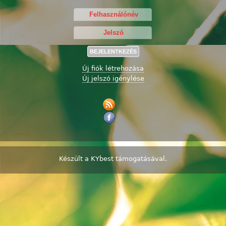
Új fiók létrehozása
Új jelszó igénylése
Készült a
KYbest
támogatásával.