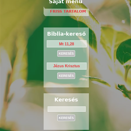
Saját menü
FRISS TARTALOM
Biblia-kereső
Keresés
Keresés