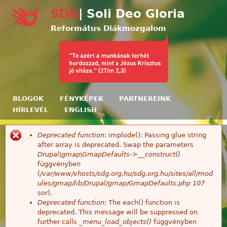
Ugrás a tartalomra
SDG
| Soli Deo Gloria
Református Diákmozgalom
BLOGOK
FÉNYKÉPEK
PARTNEREINK
HÍRLEVÉL
ENGLISH
Deprecated function
: implode(): Passing glue string
Hibaüzenet
after array is deprecated. Swap the parameters
Drupal\gmap\GmapDefaults->__construct()
függvényben
(
/var/www/vhosts/sdg.org.hu/sdg.org.hu/sites/all/mod
ules/gmap/lib/Drupal/gmap/GmapDefaults.php
107
sor).
Deprecated function
: The each() function is
deprecated. This message will be suppressed on
further calls
_menu_load_objects()
függvényben