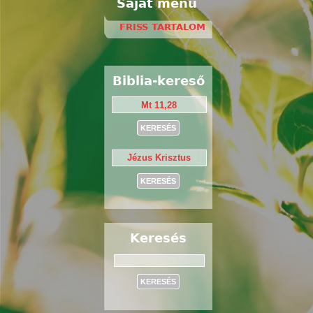
Saját menü
FRISS TARTALOM
Biblia-kereső
Keresés
Keresés