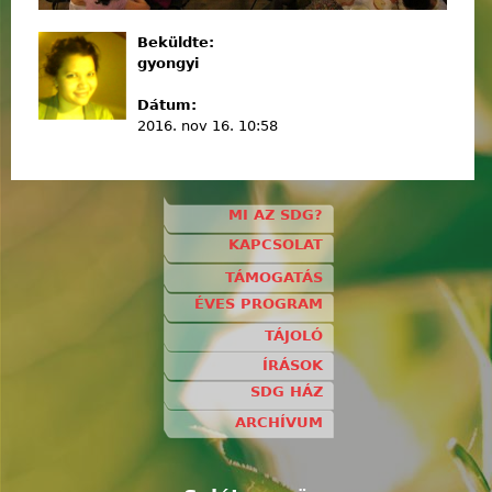
Beküldte:
gyongyi
Dátum:
2016. nov 16. 10:58
MI AZ SDG?
KAPCSOLAT
TÁMOGATÁS
ÉVES PROGRAM
TÁJOLÓ
ÍRÁSOK
SDG HÁZ
ARCHÍVUM