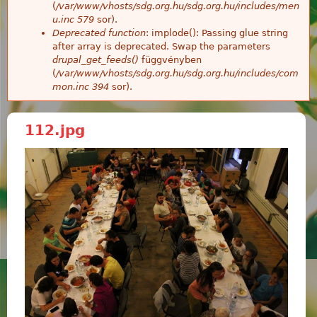
(
/var/www/vhosts/sdg.org.hu/sdg.org.hu/includes/men
u.inc
579
sor).
Deprecated function
: implode(): Passing glue string
after array is deprecated. Swap the parameters
drupal_get_feeds()
függvényben
(
/var/www/vhosts/sdg.org.hu/sdg.org.hu/includes/com
mon.inc
394
sor).
112.jpg