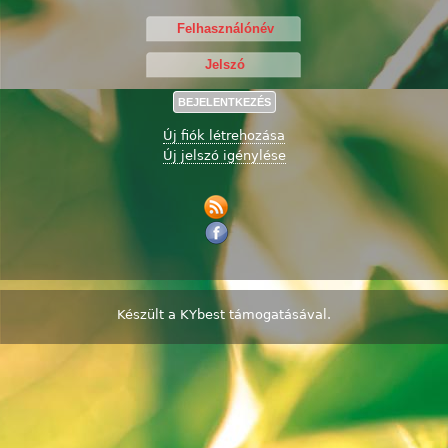
Új fiók létrehozása
Új jelszó igénylése
Készült a
KYbest
támogatásával.