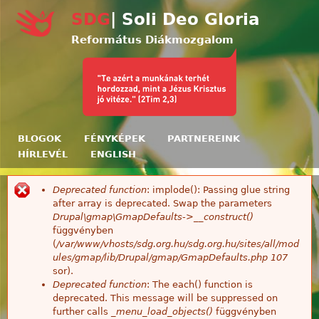
Ugrás a tartalomra
SDG
| Soli Deo Gloria
Református Diákmozgalom
BLOGOK
FÉNYKÉPEK
PARTNEREINK
HÍRLEVÉL
ENGLISH
Deprecated function
: implode(): Passing glue string
Hibaüzenet
after array is deprecated. Swap the parameters
Drupal\gmap\GmapDefaults->__construct()
függvényben
(
/var/www/vhosts/sdg.org.hu/sdg.org.hu/sites/all/mod
ules/gmap/lib/Drupal/gmap/GmapDefaults.php
107
sor).
Deprecated function
: The each() function is
deprecated. This message will be suppressed on
further calls
_menu_load_objects()
függvényben