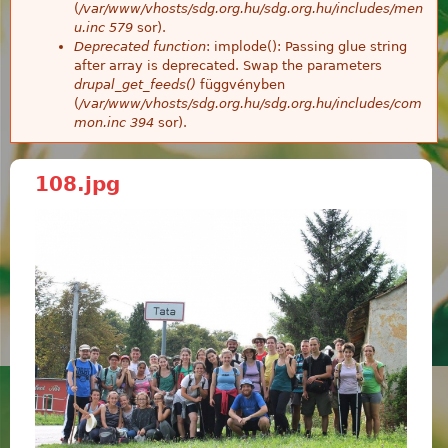
(
/var/www/vhosts/sdg.org.hu/sdg.org.hu/includes/men
u.inc
579
sor).
Deprecated function
: implode(): Passing glue string
after array is deprecated. Swap the parameters
drupal_get_feeds()
függvényben
(
/var/www/vhosts/sdg.org.hu/sdg.org.hu/includes/com
mon.inc
394
sor).
108.jpg