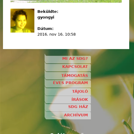
Beküldte:
gyongyi
Dátum:
2016. nov 16. 10:58
MI AZ SDG?
KAPCSOLAT
TÁMOGATÁS
ÉVES PROGRAM
TÁJOLÓ
ÍRÁSOK
SDG HÁZ
ARCHÍVUM