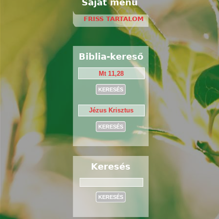
Saját menü
FRISS TARTALOM
Biblia-kereső
Keresés
Keresés