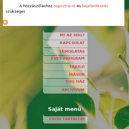
A hozzászóláshoz
regisztráció
és
bejelentkezés
szükséges
MI AZ SDG?
KAPCSOLAT
TÁMOGATÁS
ÉVES PROGRAM
TÁJOLÓ
ÍRÁSOK
SDG HÁZ
ARCHÍVUM
Saját menü
FRISS TARTALOM