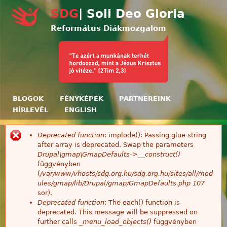
Ugrás a tartalomra
SDG
| Soli Deo Gloria
Református Diákmozgalom
BLOGOK
FÉNYKÉPEK
PARTNEREINK
HÍRLEVÉL
ENGLISH
Deprecated function
: implode(): Passing glue string
Hibaüzenet
after array is deprecated. Swap the parameters
Drupal\gmap\GmapDefaults->__construct()
függvényben
(
/var/www/vhosts/sdg.org.hu/sdg.org.hu/sites/all/mod
ules/gmap/lib/Drupal/gmap/GmapDefaults.php
107
sor).
Deprecated function
: The each() function is
deprecated. This message will be suppressed on
further calls
_menu_load_objects()
függvényben