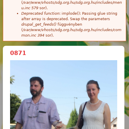
(
/var/www/vhosts/sdg.org.hu/sdg.org.hu/includes/men
u.inc
579
sor).
Deprecated function
: implode(): Passing glue string
after array is deprecated. Swap the parameters
drupal_get_feeds()
függvényben
(
/var/www/vhosts/sdg.org.hu/sdg.org.hu/includes/com
mon.inc
394
sor).
0871