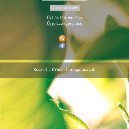
Új fiók létrehozása
Új jelszó igénylése
Készült a
KYbest
támogatásával.