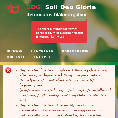
Ugrás a tartalomra
SDG
| Soli Deo Gloria
Református Diákmozgalom
BLOGOK
FÉNYKÉPEK
PARTNEREINK
HÍRLEVÉL
ENGLISH
Deprecated function
: implode(): Passing glue string
Hibaüzenet
after array is deprecated. Swap the parameters
Drupal\gmap\GmapDefaults->__construct()
függvényben
(
/var/www/vhosts/sdg.org.hu/sdg.org.hu/sites/all/mod
ules/gmap/lib/Drupal/gmap/GmapDefaults.php
107
sor).
Deprecated function
: The each() function is
deprecated. This message will be suppressed on
further calls
_menu_load_objects()
függvényben