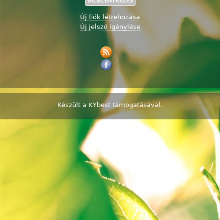
Új fiók létrehozása
Új jelszó igénylése
Készült a
KYbest
támogatásával.