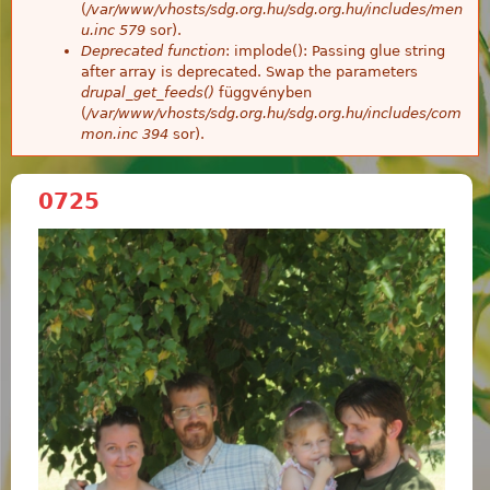
(
/var/www/vhosts/sdg.org.hu/sdg.org.hu/includes/men
u.inc
579
sor).
Deprecated function
: implode(): Passing glue string
after array is deprecated. Swap the parameters
drupal_get_feeds()
függvényben
(
/var/www/vhosts/sdg.org.hu/sdg.org.hu/includes/com
mon.inc
394
sor).
0725