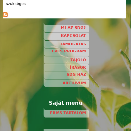
szükséges
MI AZ SDG?
KAPCSOLAT
TÁMOGATÁS
ÉVES PROGRAM
TÁJOLÓ
ÍRÁSOK
SDG HÁZ
ARCHÍVUM
Saját menü
FRISS TARTALOM