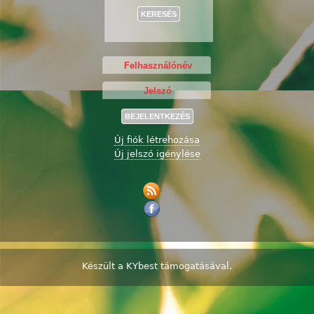
Új fiók létrehozása
Új jelszó igénylése
Készült a
KYbest
támogatásával.