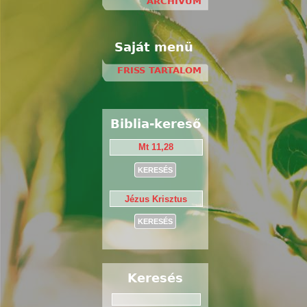
ARCHÍVUM
Saját menü
FRISS TARTALOM
Biblia-kereső
Keresés
Keresés