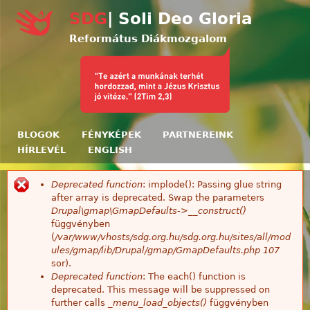
Ugrás a tartalomra
SDG
| Soli Deo Gloria
Református Diákmozgalom
BLOGOK
FÉNYKÉPEK
PARTNEREINK
HÍRLEVÉL
ENGLISH
Deprecated function
: implode(): Passing glue string
Hibaüzenet
after array is deprecated. Swap the parameters
Drupal\gmap\GmapDefaults->__construct()
függvényben
(
/var/www/vhosts/sdg.org.hu/sdg.org.hu/sites/all/mod
ules/gmap/lib/Drupal/gmap/GmapDefaults.php
107
sor).
Deprecated function
: The each() function is
deprecated. This message will be suppressed on
further calls
_menu_load_objects()
függvényben