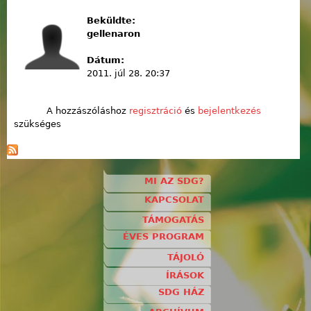
Beküldte:
gellenaron
Dátum:
2011. júl 28. 20:37
A hozzászóláshoz
regisztráció
és
bejelentkezés
szükséges
MI AZ SDG?
KAPCSOLAT
TÁMOGATÁS
ÉVES PROGRAM
TÁJOLÓ
ÍRÁSOK
SDG HÁZ