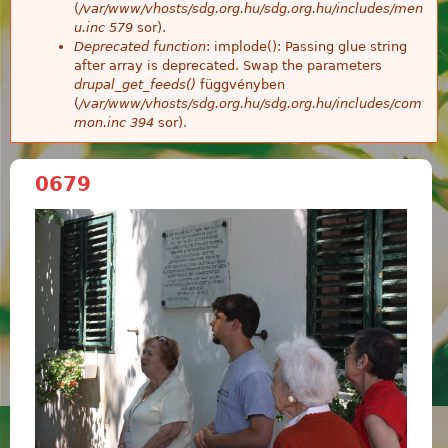
(
/var/www/vhosts/sdg.org.hu/sdg.org.hu/includes/men
u.inc
579
sor).
Deprecated function
: implode(): Passing glue string
after array is deprecated. Swap the parameters
drupal_get_feeds()
függvényben
(
/var/www/vhosts/sdg.org.hu/sdg.org.hu/includes/com
mon.inc
394
sor).
0679