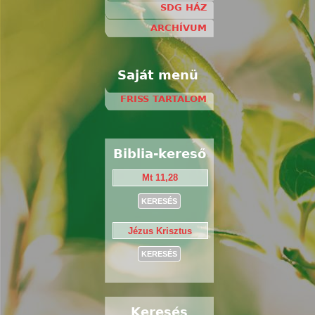
SDG HÁZ
ARCHÍVUM
Saját menü
FRISS TARTALOM
Biblia-kereső
Keresés