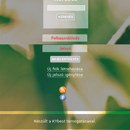
Keresés
Új fiók létrehozása
Új jelszó igénylése
Készült a
KYbest
támogatásával.