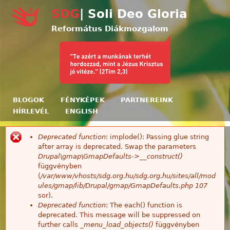
Ugrás a tartalomra
SDG
| Soli Deo Gloria
Református Diákmozgalom
BLOGOK
FÉNYKÉPEK
PARTNEREINK
HÍRLEVÉL
ENGLISH
Deprecated function
: implode(): Passing glue string
Hibaüzenet
after array is deprecated. Swap the parameters
Drupal\gmap\GmapDefaults->__construct()
függvényben
(
/var/www/vhosts/sdg.org.hu/sdg.org.hu/sites/all/mod
ules/gmap/lib/Drupal/gmap/GmapDefaults.php
107
sor).
Deprecated function
: The each() function is
deprecated. This message will be suppressed on
further calls
_menu_load_objects()
függvényben