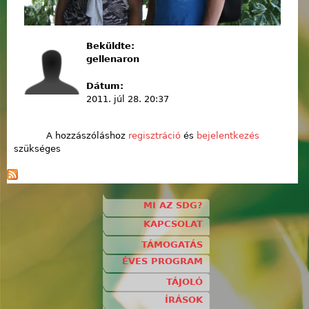
Beküldte:
gellenaron
Dátum:
2011. júl 28. 20:37
A hozzászóláshoz
regisztráció
és
bejelentkezés
szükséges
MI AZ SDG?
KAPCSOLAT
TÁMOGATÁS
ÉVES PROGRAM
TÁJOLÓ
ÍRÁSOK