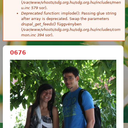
(
/var/www/vhosts/sdg.org.hu/sdg.org.hu/includes/men
u.inc
579
sor).
Deprecated function
: implode(): Passing glue string
after array is deprecated. Swap the parameters
drupal_get_feeds()
függvényben
(
/var/www/vhosts/sdg.org.hu/sdg.org.hu/includes/com
mon.inc
394
sor).
0676