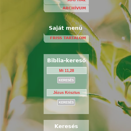
ARCHÍVUM
Saját menü
FRISS TARTALOM
Biblia-kereső
Keresés