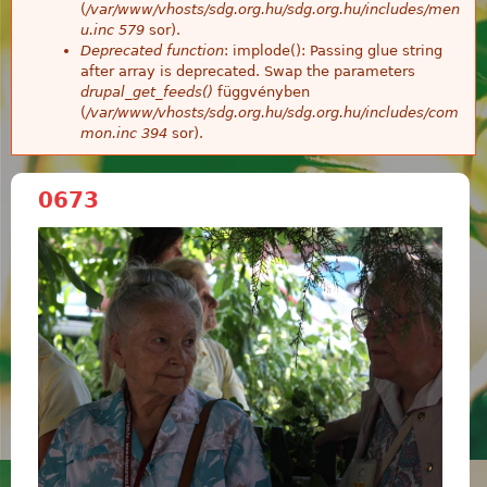
(
/var/www/vhosts/sdg.org.hu/sdg.org.hu/includes/men
u.inc
579
sor).
Deprecated function
: implode(): Passing glue string
after array is deprecated. Swap the parameters
drupal_get_feeds()
függvényben
(
/var/www/vhosts/sdg.org.hu/sdg.org.hu/includes/com
mon.inc
394
sor).
0673