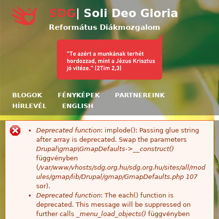
Ugrás a tartalomra
SDG
| Soli Deo Gloria
Református Diákmozgalom
BLOGOK
FÉNYKÉPEK
PARTNEREINK
HÍRLEVÉL
ENGLISH
Deprecated function
: implode(): Passing glue string
Hibaüzenet
after array is deprecated. Swap the parameters
Drupal\gmap\GmapDefaults->__construct()
függvényben
(
/var/www/vhosts/sdg.org.hu/sdg.org.hu/sites/all/mod
ules/gmap/lib/Drupal/gmap/GmapDefaults.php
107
sor).
Deprecated function
: The each() function is
deprecated. This message will be suppressed on
further calls
_menu_load_objects()
függvényben