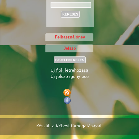
Keresés
Új fiók létrehozása
Új jelszó igénylése
Készült a
KYbest
támogatásával.