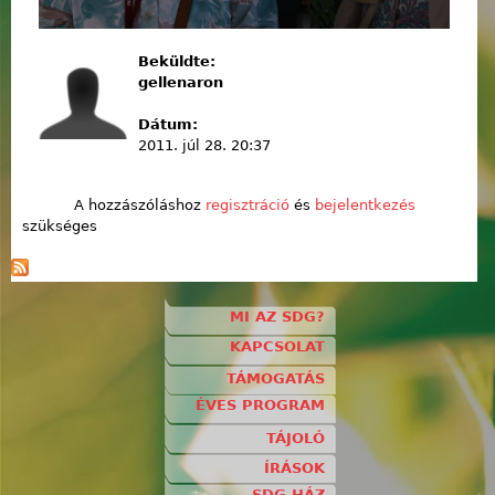
Beküldte:
gellenaron
Dátum:
2011. júl 28. 20:37
A hozzászóláshoz
regisztráció
és
bejelentkezés
szükséges
MI AZ SDG?
KAPCSOLAT
TÁMOGATÁS
ÉVES PROGRAM
TÁJOLÓ
ÍRÁSOK
SDG HÁZ