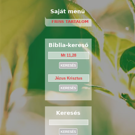
Saját menü
FRISS TARTALOM
Biblia-kereső
Keresés
Keresés