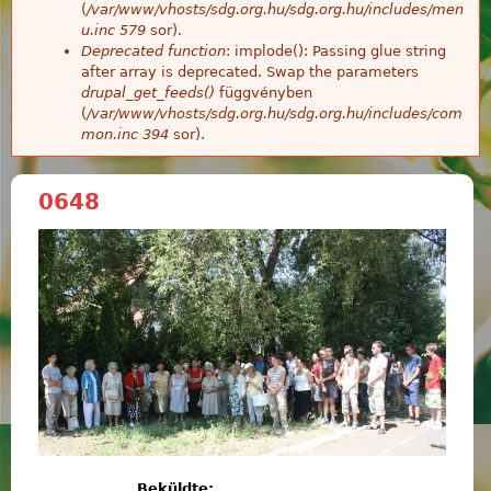
(
/var/www/vhosts/sdg.org.hu/sdg.org.hu/includes/men
u.inc
579
sor).
Deprecated function
: implode(): Passing glue string
after array is deprecated. Swap the parameters
drupal_get_feeds()
függvényben
(
/var/www/vhosts/sdg.org.hu/sdg.org.hu/includes/com
mon.inc
394
sor).
0648
Beküldte: