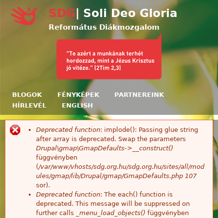
Ugrás a tartalomra
SDG
| Soli Deo Gloria
Református Diákmozgalom
BLOGOK
FÉNYKÉPEK
PARTNEREINK
HÍRLEVÉL
ENGLISH
Deprecated function
: implode(): Passing glue string
Hibaüzenet
after array is deprecated. Swap the parameters
Drupal\gmap\GmapDefaults->__construct()
függvényben
(
/var/www/vhosts/sdg.org.hu/sdg.org.hu/sites/all/mod
ules/gmap/lib/Drupal/gmap/GmapDefaults.php
107
sor).
Deprecated function
: The each() function is
deprecated. This message will be suppressed on
further calls
_menu_load_objects()
függvényben