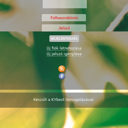
Új fiók létrehozása
Új jelszó igénylése
Készült a
KYbest
támogatásával.