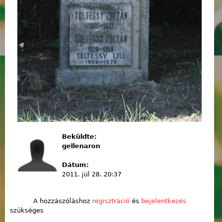
Beküldte:
gellenaron
Dátum:
2011. júl 28. 20:37
A hozzászóláshoz
regisztráció
és
bejelentkezés
szükséges