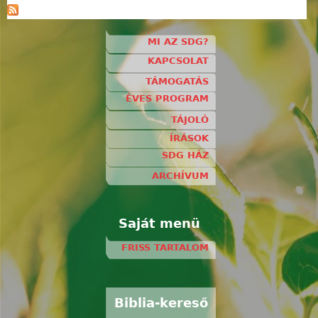
MI AZ SDG?
KAPCSOLAT
TÁMOGATÁS
ÉVES PROGRAM
TÁJOLÓ
ÍRÁSOK
SDG HÁZ
ARCHÍVUM
Saját menü
FRISS TARTALOM
Biblia-kereső