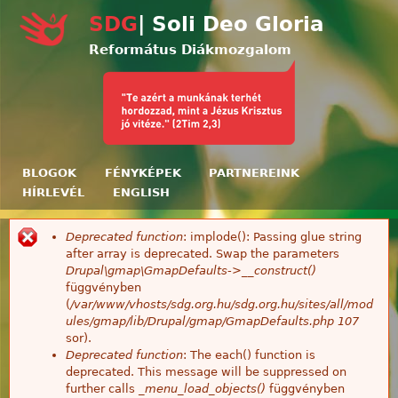
Ugrás a tartalomra
SDG
| Soli Deo Gloria
Református Diákmozgalom
BLOGOK
FÉNYKÉPEK
PARTNEREINK
HÍRLEVÉL
ENGLISH
Deprecated function
: implode(): Passing glue string
Hibaüzenet
after array is deprecated. Swap the parameters
Drupal\gmap\GmapDefaults->__construct()
függvényben
(
/var/www/vhosts/sdg.org.hu/sdg.org.hu/sites/all/mod
ules/gmap/lib/Drupal/gmap/GmapDefaults.php
107
sor).
Deprecated function
: The each() function is
deprecated. This message will be suppressed on
further calls
_menu_load_objects()
függvényben