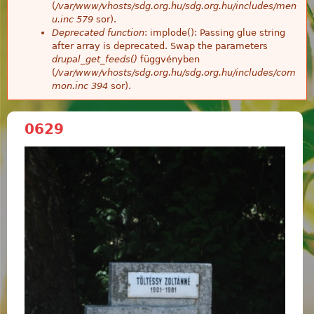
(
/var/www/vhosts/sdg.org.hu/sdg.org.hu/includes/men
u.inc
579
sor).
Deprecated function
: implode(): Passing glue string
after array is deprecated. Swap the parameters
drupal_get_feeds()
függvényben
(
/var/www/vhosts/sdg.org.hu/sdg.org.hu/includes/com
mon.inc
394
sor).
0629