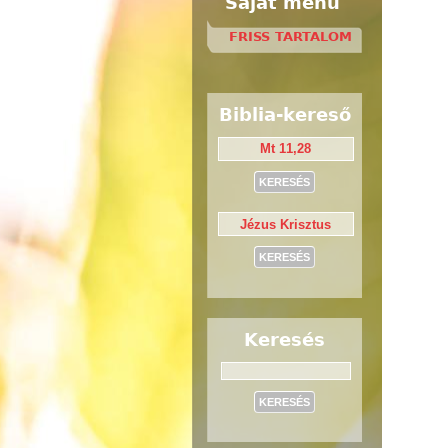
Saját menü
FRISS TARTALOM
Biblia-kereső
Keresés
Keresés