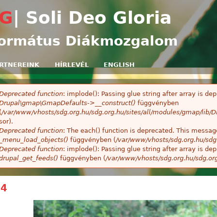
Ugrás a tartalomra
G
| Soli Deo Gloria
ormátus Diákmozgalom
RTNEREINK
HÍRLEVÉL
ENGLISH
Deprecated function
: implode(): Passing glue string after array is 
ibaüzenet
Drupal\gmap\GmapDefaults->__construct()
függvényben
(
/var/www/vhosts/sdg.org.hu/sdg.org.hu/sites/all/modules/gmap/lib
sor).
Deprecated function
: The each() function is deprecated. This message
_menu_load_objects()
függvényben (
/var/www/vhosts/sdg.org.hu/sdg
Deprecated function
: implode(): Passing glue string after array is 
drupal_get_feeds()
függvényben (
/var/www/vhosts/sdg.org.hu/sdg.or
44