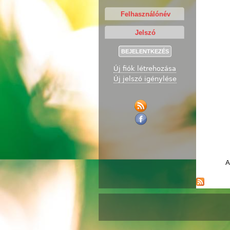
Új fiók létrehozása
Új jelszó igénylése
A