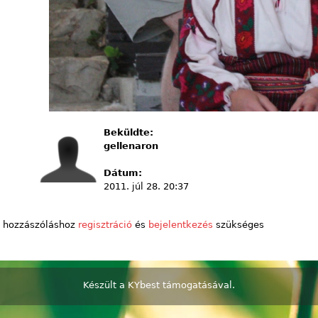
Beküldte:
gellenaron
Dátum:
2011. júl 28. 20:37
 hozzászóláshoz
regisztráció
és
bejelentkezés
szükséges
Készült a
KYbest
támogatásával.