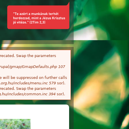
deprecated. Swap the parameters
/Drupal/gmap/GmapDefaults.php
107
 will be suppressed on further calls
.org.hu/includes/menu.inc
579
sor).
deprecated. Swap the parameters
g.hu/includes/common.inc
394
sor).