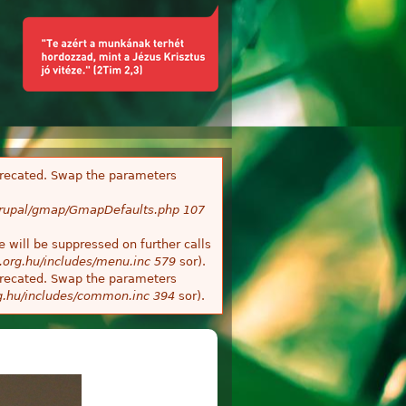
deprecated. Swap the parameters
/Drupal/gmap/GmapDefaults.php
107
 will be suppressed on further calls
.org.hu/includes/menu.inc
579
sor).
deprecated. Swap the parameters
g.hu/includes/common.inc
394
sor).