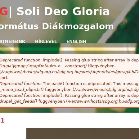
Ugrás a tartalomra
G
| Soli Deo Gloria
ormátus Diákmozgalom
RTNEREINK
HÍRLEVÉL
ENGLISH
Deprecated function
: implode(): Passing glue string after array is 
ibaüzenet
Drupal\gmap\GmapDefaults->__construct()
függvényben
(
/var/www/vhosts/sdg.org.hu/sdg.org.hu/sites/all/modules/gmap/lib
sor).
Deprecated function
: The each() function is deprecated. This message
_menu_load_objects()
függvényben (
/var/www/vhosts/sdg.org.hu/sdg
Deprecated function
: implode(): Passing glue string after array is 
drupal_get_feeds()
függvényben (
/var/www/vhosts/sdg.org.hu/sdg.or
01