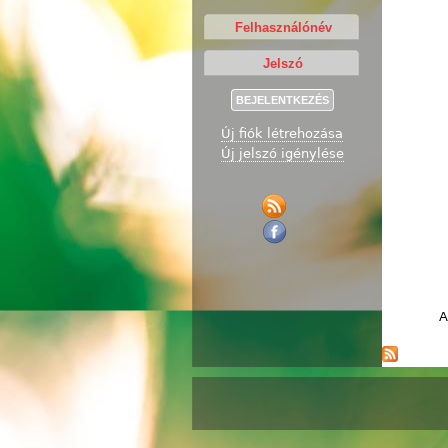
Új fiók létrehozása
Új jelszó igénylése
A