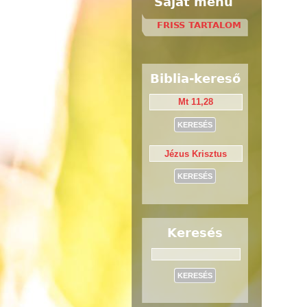
Saját menü
FRISS TARTALOM
Biblia-kereső
Keresés
Keresés