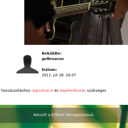
Beküldte:
gellenaron
Dátum:
2011. júl 28. 20:37
 hozzászóláshoz
regisztráció
és
bejelentkezés
szükséges
Készült a
KYbest
támogatásával.