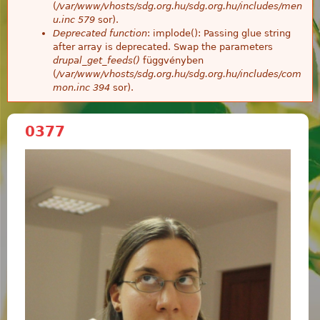
(
/var/www/vhosts/sdg.org.hu/sdg.org.hu/includes/men
u.inc
579
sor).
Deprecated function
: implode(): Passing glue string
after array is deprecated. Swap the parameters
drupal_get_feeds()
függvényben
(
/var/www/vhosts/sdg.org.hu/sdg.org.hu/includes/com
mon.inc
394
sor).
0377