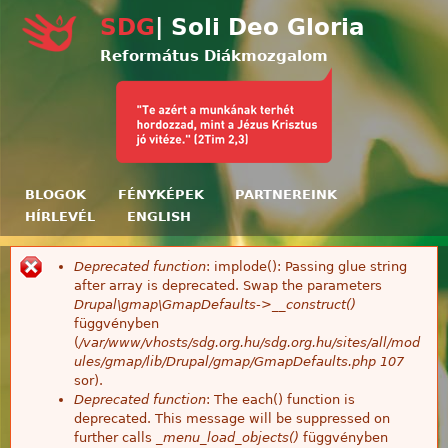
Ugrás a tartalomra
SDG
| Soli Deo Gloria
Református Diákmozgalom
BLOGOK
FÉNYKÉPEK
PARTNEREINK
HÍRLEVÉL
ENGLISH
Deprecated function
: implode(): Passing glue string
Hibaüzenet
after array is deprecated. Swap the parameters
Drupal\gmap\GmapDefaults->__construct()
függvényben
(
/var/www/vhosts/sdg.org.hu/sdg.org.hu/sites/all/mod
ules/gmap/lib/Drupal/gmap/GmapDefaults.php
107
sor).
Deprecated function
: The each() function is
deprecated. This message will be suppressed on
further calls
_menu_load_objects()
függvényben