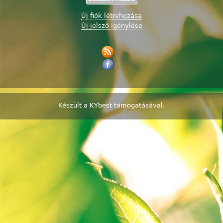
Új fiók létrehozása
Új jelszó igénylése
Készült a
KYbest
támogatásával.