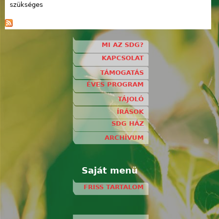
szükséges
MI AZ SDG?
KAPCSOLAT
TÁMOGATÁS
ÉVES PROGRAM
TÁJOLÓ
ÍRÁSOK
SDG HÁZ
ARCHÍVUM
Saját menü
FRISS TARTALOM