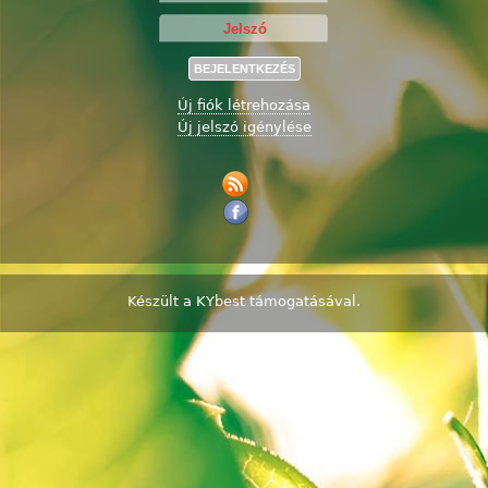
Új fiók létrehozása
Új jelszó igénylése
Készült a
KYbest
támogatásával.