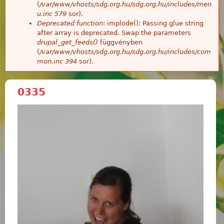
(
/var/www/vhosts/sdg.org.hu/sdg.org.hu/includes/men
u.inc
579
sor).
Deprecated function
: implode(): Passing glue string
after array is deprecated. Swap the parameters
drupal_get_feeds()
függvényben
(
/var/www/vhosts/sdg.org.hu/sdg.org.hu/includes/com
mon.inc
394
sor).
0335