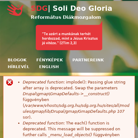
Ugrás a tartalomra
SDG
| Soli Deo Gloria
Református Diákmozgalom
BLOGOK
FÉNYKÉPEK
PARTNEREINK
HÍRLEVÉL
ENGLISH
Deprecated function
: implode(): Passing glue string
Hibaüzenet
after array is deprecated. Swap the parameters
Drupal\gmap\GmapDefaults->__construct()
függvényben
(
/var/www/vhosts/sdg.org.hu/sdg.org.hu/sites/all/mod
ules/gmap/lib/Drupal/gmap/GmapDefaults.php
107
sor).
Deprecated function
: The each() function is
deprecated. This message will be suppressed on
further calls
_menu_load_objects()
függvényben