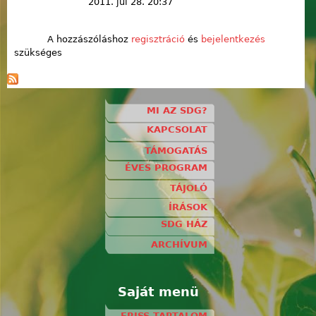
2011. júl 28. 20:37
A hozzászóláshoz
regisztráció
és
bejelentkezés
szükséges
MI AZ SDG?
KAPCSOLAT
TÁMOGATÁS
ÉVES PROGRAM
TÁJOLÓ
ÍRÁSOK
SDG HÁZ
ARCHÍVUM
Saját menü
FRISS TARTALOM