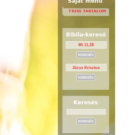
Saját menü
FRISS TARTALOM
Biblia-kereső
Keresés
Keresés