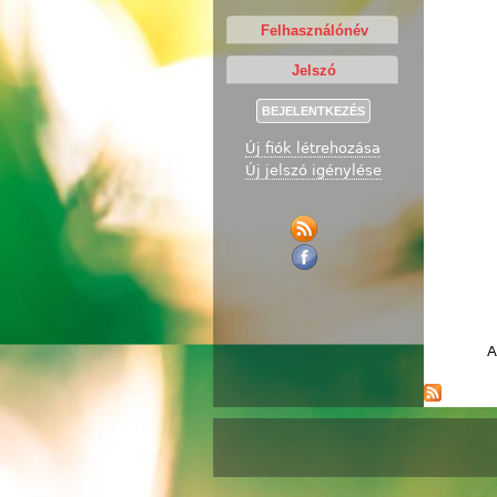
Új fiók létrehozása
Új jelszó igénylése
A