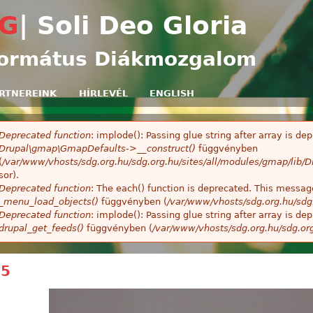
Ugrás a tartalomra
G
| Soli Deo Gloria
ormátus Diákmozgalom
RTNEREINK
HÍRLEVÉL
ENGLISH
Deprecated function
: implode(): Passing glue string after array is 
ibaüzenet
Drupal\gmap\GmapDefaults->__construct()
függvényben
(
/var/www/vhosts/sdg.org.hu/sdg.org.hu/sites/all/modules/gmap/lib
sor).
Deprecated function
: The each() function is deprecated. This message
_menu_load_objects()
függvényben (
/var/www/vhosts/sdg.org.hu/sdg
Deprecated function
: implode(): Passing glue string after array is 
drupal_get_feeds()
függvényben (
/var/www/vhosts/sdg.org.hu/sdg.or
45