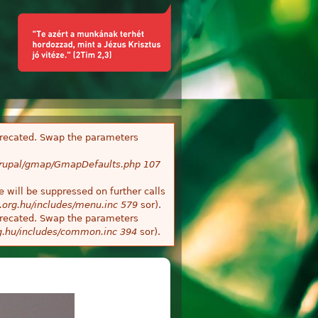
deprecated. Swap the parameters
/Drupal/gmap/GmapDefaults.php
107
 will be suppressed on further calls
.org.hu/includes/menu.inc
579
sor).
deprecated. Swap the parameters
g.hu/includes/common.inc
394
sor).