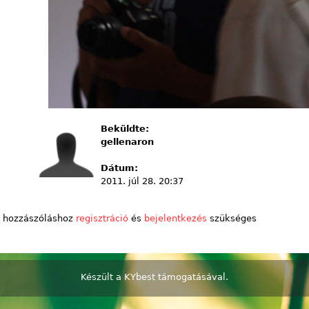
Beküldte:
gellenaron
Dátum:
2011. júl 28. 20:37
 hozzászóláshoz
regisztráció
és
bejelentkezés
szükséges
Készült a
KYbest
támogatásával.