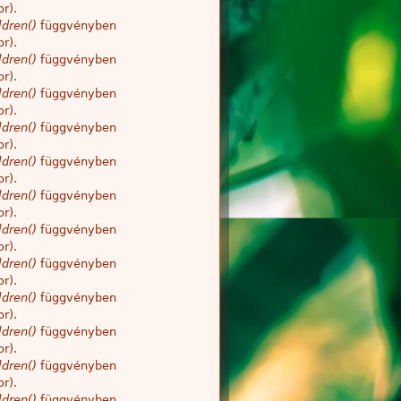
r).
dren()
függvényben
r).
dren()
függvényben
r).
dren()
függvényben
r).
dren()
függvényben
r).
dren()
függvényben
r).
dren()
függvényben
r).
dren()
függvényben
r).
dren()
függvényben
r).
dren()
függvényben
r).
dren()
függvényben
r).
dren()
függvényben
r).
dren()
függvényben