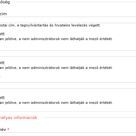
tőség
 cím
ostai cím, a tagnyilvántartás és hivatalos levelezés végett.
ett
an jelölve, a nem adminisztrátorok nem láthatják a mező értékét.
ett
an jelölve, a nem adminisztrátorok nem láthatják a mező értékét.
p
m
ett
an jelölve, a nem adminisztrátorok nem láthatják a mező értékét.
t
élyes információk
 név
*