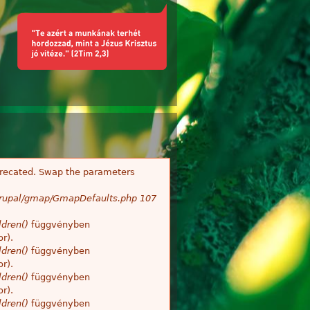
deprecated. Swap the parameters
/Drupal/gmap/GmapDefaults.php
107
dren()
függvényben
r).
dren()
függvényben
r).
dren()
függvényben
r).
dren()
függvényben