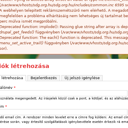
(
/var/www/vhosts/sdg.org.hu/sdg.org.hu/includes/common.inc
6595
so
A webhelyen telepített reklámszemétszűrő nem elérhető. A megado
megfelelően a probléma elhárításáig nem lehetséges új tartalmat be
perc múlva ismét megpróbálni.
Deprecated function
: implode(): Passing glue string after array is 
drupal_get_feeds()
függvényben (
/var/www/vhosts/sdg.org.hu/sdg.or
Deprecated function
: The each() function is deprecated. This message
menu_set_active_trail()
függvényben (
/var/www/vhosts/sdg.org.hu/sd
sor).
fiók létrehozása
k létrehozása
(aktív fül)
Bejelentkezés
Új jelszó igénylése
nálónév
*
sználata megengedett. Az írásjelek közül csak a pont, a kötőjel, és az aláhúzá
cím
*
ő email cím. A rendszer minden levelet erre a címre fog küldeni. Az email cí
 kérése során, vagy értesítő szolgáltatások igénybevétele esetén érkezik rá ema