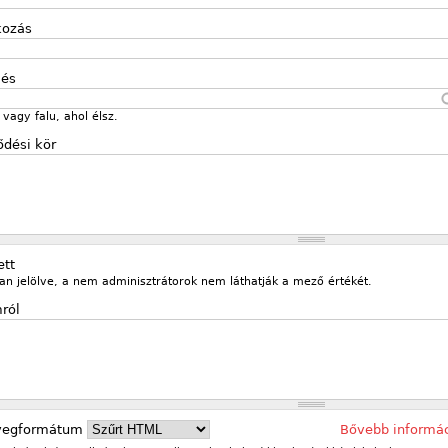
kozás
lés
vagy falu, ahol élsz.
ődési kör
ett
an jelölve, a nem adminisztrátorok nem láthatják a mező értékét.
ról
vegformátum
Bővebb informá