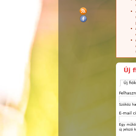
Új 
Új fió
Felhasz
Szóköz ha
E-mail 
Egy működ
új jelszó