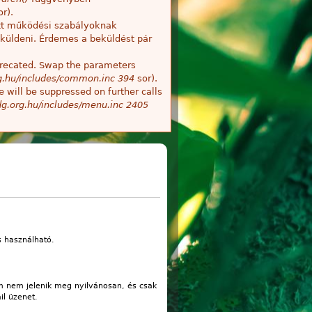
r).
tt működési szabályoknak
küldeni. Érdemes a beküldést pár
deprecated. Swap the parameters
g.hu/includes/common.inc
394
sor).
 will be suppressed on further calls
g.org.hu/includes/menu.inc
2405
s használható.
m nem jelenik meg nyilvánosan, és csak
il üzenet.