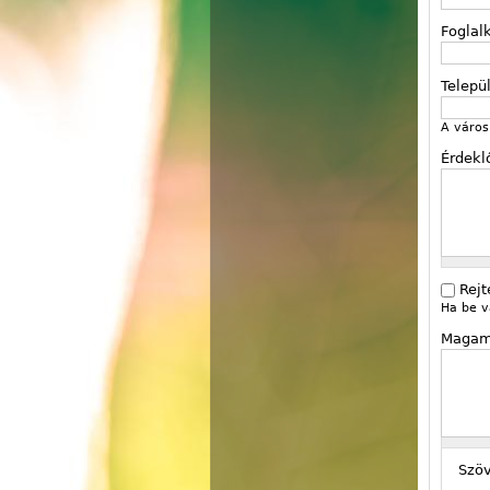
Foglal
Telepü
A város 
Érdekl
Rejt
Ha be v
Magam
Szö