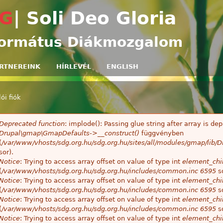
Ugrás a tartalomra
G
| Soli Deo Gloria
ormátus Diákmozgalom
RTNEREINK
HÍRLEVÉL
ENGLISH
ói fiók
egi hely
Deprecated function
: implode(): Passing glue string after array is 
ibaüzenet
Drupal\gmap\GmapDefaults->__construct()
függvényben
(
/var/www/vhosts/sdg.org.hu/sdg.org.hu/sites/all/modules/gmap/lib
sor).
Notice
: Trying to access array offset on value of type int
element_chil
(
/var/www/vhosts/sdg.org.hu/sdg.org.hu/includes/common.inc
6595
so
Notice
: Trying to access array offset on value of type int
element_chil
(
/var/www/vhosts/sdg.org.hu/sdg.org.hu/includes/common.inc
6595
so
Notice
: Trying to access array offset on value of type int
element_chil
(
/var/www/vhosts/sdg.org.hu/sdg.org.hu/includes/common.inc
6595
so
Notice
: Trying to access array offset on value of type int
element_chil