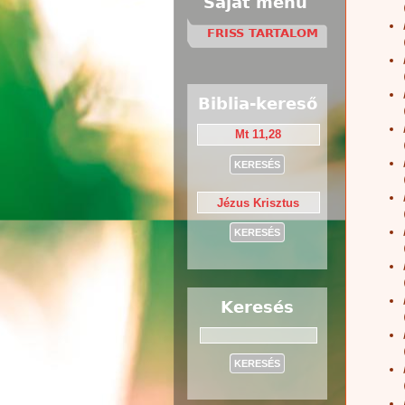
Saját menü
FRISS TARTALOM
Biblia-kereső
Keresés
Keresés