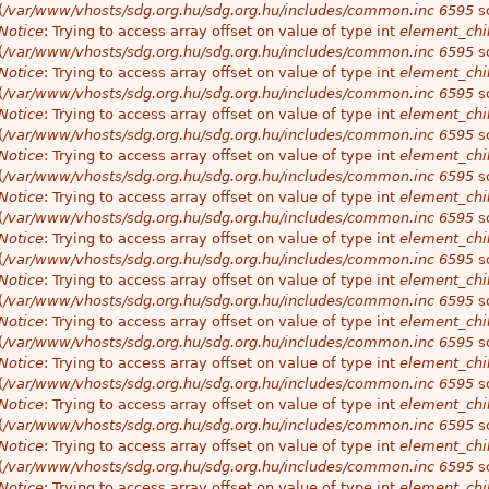
(
/var/www/vhosts/sdg.org.hu/sdg.org.hu/includes/common.inc
6595
so
Notice
: Trying to access array offset on value of type int
element_chil
(
/var/www/vhosts/sdg.org.hu/sdg.org.hu/includes/common.inc
6595
so
Notice
: Trying to access array offset on value of type int
element_chil
(
/var/www/vhosts/sdg.org.hu/sdg.org.hu/includes/common.inc
6595
so
Notice
: Trying to access array offset on value of type int
element_chil
(
/var/www/vhosts/sdg.org.hu/sdg.org.hu/includes/common.inc
6595
so
Notice
: Trying to access array offset on value of type int
element_chil
(
/var/www/vhosts/sdg.org.hu/sdg.org.hu/includes/common.inc
6595
so
Notice
: Trying to access array offset on value of type int
element_chil
(
/var/www/vhosts/sdg.org.hu/sdg.org.hu/includes/common.inc
6595
so
Notice
: Trying to access array offset on value of type int
element_chil
(
/var/www/vhosts/sdg.org.hu/sdg.org.hu/includes/common.inc
6595
so
Notice
: Trying to access array offset on value of type int
element_chil
(
/var/www/vhosts/sdg.org.hu/sdg.org.hu/includes/common.inc
6595
so
Notice
: Trying to access array offset on value of type int
element_chil
(
/var/www/vhosts/sdg.org.hu/sdg.org.hu/includes/common.inc
6595
so
Notice
: Trying to access array offset on value of type int
element_chil
(
/var/www/vhosts/sdg.org.hu/sdg.org.hu/includes/common.inc
6595
so
Notice
: Trying to access array offset on value of type int
element_chil
(
/var/www/vhosts/sdg.org.hu/sdg.org.hu/includes/common.inc
6595
so
Notice
: Trying to access array offset on value of type int
element_chil
(
/var/www/vhosts/sdg.org.hu/sdg.org.hu/includes/common.inc
6595
so
Notice
: Trying to access array offset on value of type int
element_chil