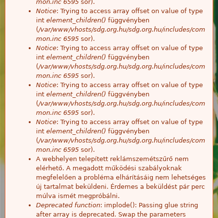
mon.inc
6595
sor).
Notice
: Trying to access array offset on value of type
int
element_children()
függvényben
(
/var/www/vhosts/sdg.org.hu/sdg.org.hu/includes/com
mon.inc
6595
sor).
Notice
: Trying to access array offset on value of type
int
element_children()
függvényben
(
/var/www/vhosts/sdg.org.hu/sdg.org.hu/includes/com
mon.inc
6595
sor).
Notice
: Trying to access array offset on value of type
int
element_children()
függvényben
(
/var/www/vhosts/sdg.org.hu/sdg.org.hu/includes/com
mon.inc
6595
sor).
Notice
: Trying to access array offset on value of type
int
element_children()
függvényben
(
/var/www/vhosts/sdg.org.hu/sdg.org.hu/includes/com
mon.inc
6595
sor).
A webhelyen telepített reklámszemétszűrő nem
elérhető. A megadott működési szabályoknak
megfelelően a probléma elhárításáig nem lehetséges
új tartalmat beküldeni. Érdemes a beküldést pár perc
múlva ismét megpróbálni.
Deprecated function
: implode(): Passing glue string
after array is deprecated. Swap the parameters