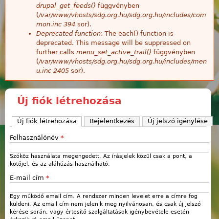
drupal_get_feeds()
függvényben
(
/var/www/vhosts/sdg.org.hu/sdg.org.hu/includes/com
mon.inc
394
sor).
Deprecated function
: The each() function is
deprecated. This message will be suppressed on
further calls
menu_set_active_trail()
függvényben
(
/var/www/vhosts/sdg.org.hu/sdg.org.hu/includes/men
u.inc
2405
sor).
Új fiók létrehozása
Új fiók létrehozása
(aktív fül)
Bejelentkezés
Új jelszó igénylése
Felhasználónév
*
Szóköz használata megengedett. Az írásjelek közül csak a pont, a
kötőjel, és az aláhúzás használható.
E-mail cím
*
Egy működő email cím. A rendszer minden levelet erre a címre fog
küldeni. Az email cím nem jelenik meg nyilvánosan, és csak új jelszó
kérése során, vagy értesítő szolgáltatások igénybevétele esetén