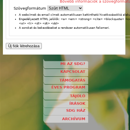
Bővebb információk a szövegformát
Szövegformátum
A webcímek és email címek automatikusan kattintható hivatkozásokká alaku
Engedélyezett HTML jelölők: <a> <em> <strong> <cite> <blockquote> <
<ol> <li> <dl> <dt> <dd>
A sorokat és bekezdéseket a rendszer automatikusan felismeri.
MI AZ SDG?
KAPCSOLAT
TÁMOGATÁS
ÉVES PROGRAM
TÁJOLÓ
ÍRÁSOK
SDG HÁZ
ARCHÍVUM