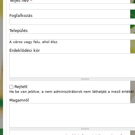
Teljes név
*
Foglalkozás
Település
A város vagy falu, ahol élsz.
Érdeklődési kör
Rejtett
Ha be van jelölve, a nem adminisztrátorok nem láthatják a mező értékét.
Magamról