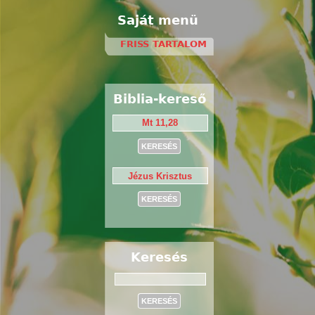
Saját menü
FRISS TARTALOM
Biblia-kereső
Keresés
Keresés