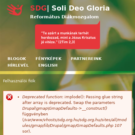
Ugrás a tartalomra
SDG
| Soli Deo Gloria
Református Diákmozgalom
BLOGOK
FÉNYKÉPEK
PARTNEREINK
HÍRLEVÉL
ENGLISH
Felhasználói fiók
Jelenlegi hely
Deprecated function
: implode(): Passing glue string
Hibaüzenet
after array is deprecated. Swap the parameters
Drupal\gmap\GmapDefaults->__construct()
függvényben
(
/var/www/vhosts/sdg.org.hu/sdg.org.hu/sites/all/mod
ules/gmap/lib/Drupal/gmap/GmapDefaults.php
107
sor).