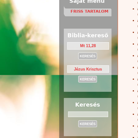
Saját menü
FRISS TARTALOM
Biblia-kereső
Keresés
Keresés