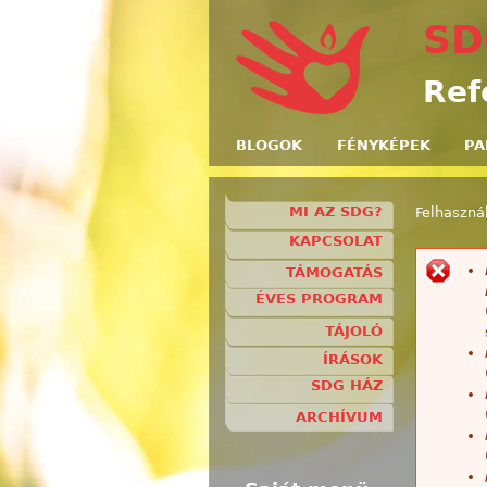
SD
Ref
BLOGOK
FÉNYKÉPEK
PA
MI AZ SDG?
Felhasznál
Jelenl
KAPCSOLAT
H
TÁMOGATÁS
ÉVES PROGRAM
TÁJOLÓ
ÍRÁSOK
SDG HÁZ
ARCHÍVUM