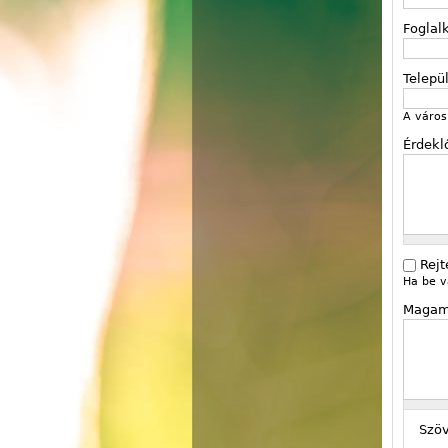
Foglal
Telepü
A város 
Érdekl
Rejt
Ha be v
Magam
Szö