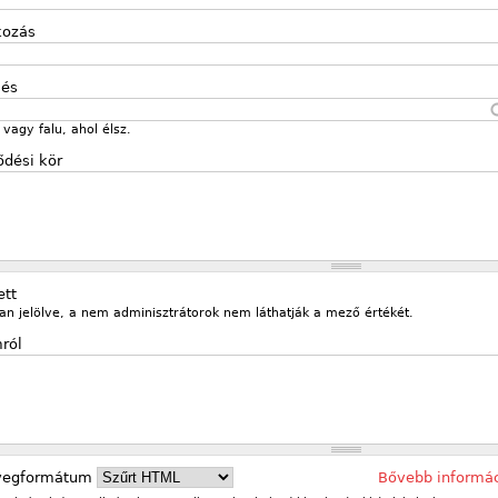
kozás
lés
vagy falu, ahol élsz.
ődési kör
ett
an jelölve, a nem adminisztrátorok nem láthatják a mező értékét.
ról
vegformátum
Bővebb informá