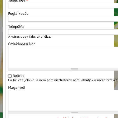
Teljes név
*
Foglalkozás
Település
A város vagy falu, ahol élsz.
Érdeklődési kör
Rejtett
Ha be van jelölve, a nem adminisztrátorok nem láthatják a mező értékét.
Magamról