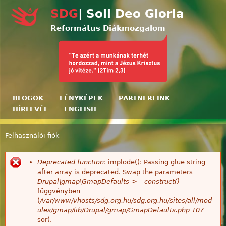
Ugrás a tartalomra
SDG
| Soli Deo Gloria
Református Diákmozgalom
BLOGOK
FÉNYKÉPEK
PARTNEREINK
HÍRLEVÉL
ENGLISH
Felhasználói fiók
Jelenlegi hely
Deprecated function
: implode(): Passing glue string
Hibaüzenet
after array is deprecated. Swap the parameters
Drupal\gmap\GmapDefaults->__construct()
függvényben
(
/var/www/vhosts/sdg.org.hu/sdg.org.hu/sites/all/mod
ules/gmap/lib/Drupal/gmap/GmapDefaults.php
107
sor).