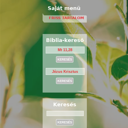
Saját menü
FRISS TARTALOM
Biblia-kereső
Keresés
Keresés