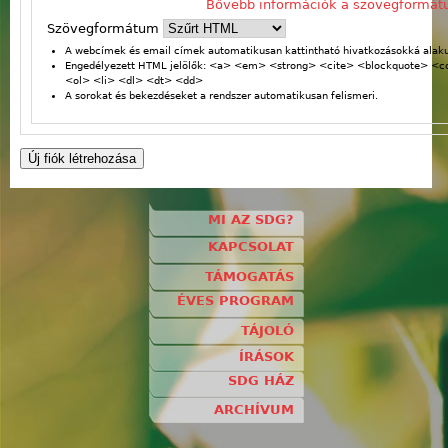
Bővebb információk a szövegformát
Szövegformátum
A webcímek és email címek automatikusan kattintható hivatkozásokká alaku
Engedélyezett HTML jelölők: <a> <em> <strong> <cite> <blockquote> <
<ol> <li> <dl> <dt> <dd>
A sorokat és bekezdéseket a rendszer automatikusan felismeri.
MI AZ SDG?
KAPCSOLAT
TÁMOGATÁS
ÉVES PROGRAM
TÁJOLÓ
ÍRÁSOK
SDG HÁZ
ARCHÍVUM