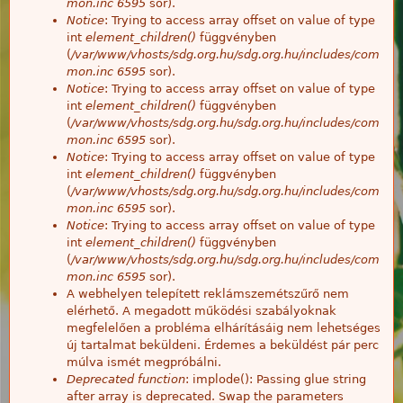
mon.inc
6595
sor).
Notice
: Trying to access array offset on value of type
int
element_children()
függvényben
(
/var/www/vhosts/sdg.org.hu/sdg.org.hu/includes/com
mon.inc
6595
sor).
Notice
: Trying to access array offset on value of type
int
element_children()
függvényben
(
/var/www/vhosts/sdg.org.hu/sdg.org.hu/includes/com
mon.inc
6595
sor).
Notice
: Trying to access array offset on value of type
int
element_children()
függvényben
(
/var/www/vhosts/sdg.org.hu/sdg.org.hu/includes/com
mon.inc
6595
sor).
Notice
: Trying to access array offset on value of type
int
element_children()
függvényben
(
/var/www/vhosts/sdg.org.hu/sdg.org.hu/includes/com
mon.inc
6595
sor).
A webhelyen telepített reklámszemétszűrő nem
elérhető. A megadott működési szabályoknak
megfelelően a probléma elhárításáig nem lehetséges
új tartalmat beküldeni. Érdemes a beküldést pár perc
múlva ismét megpróbálni.
Deprecated function
: implode(): Passing glue string
after array is deprecated. Swap the parameters