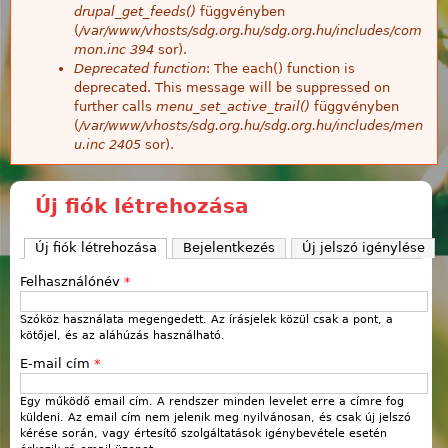
drupal_get_feeds()
függvényben
(
/var/www/vhosts/sdg.org.hu/sdg.org.hu/includes/com
mon.inc
394
sor).
Deprecated function
: The each() function is
deprecated. This message will be suppressed on
further calls
menu_set_active_trail()
függvényben
(
/var/www/vhosts/sdg.org.hu/sdg.org.hu/includes/men
u.inc
2405
sor).
Új fiók létrehozása
Új fiók létrehozása
(aktív fül)
Bejelentkezés
Új jelszó igénylése
Felhasználónév
*
Szóköz használata megengedett. Az írásjelek közül csak a pont, a
kötőjel, és az aláhúzás használható.
E-mail cím
*
Egy működő email cím. A rendszer minden levelet erre a címre fog
küldeni. Az email cím nem jelenik meg nyilvánosan, és csak új jelszó
kérése során, vagy értesítő szolgáltatások igénybevétele esetén