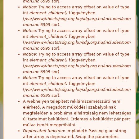
mon.inc
6595
sor).
Notice
: Trying to access array offset on value of type
int
element_children()
függvényben
(
/var/www/vhosts/sdg.org.hu/sdg.org.hu/includes/com
mon.inc
6595
sor).
Notice
: Trying to access array offset on value of type
int
element_children()
függvényben
(
/var/www/vhosts/sdg.org.hu/sdg.org.hu/includes/com
mon.inc
6595
sor).
Notice
: Trying to access array offset on value of type
int
element_children()
függvényben
(
/var/www/vhosts/sdg.org.hu/sdg.org.hu/includes/com
mon.inc
6595
sor).
Notice
: Trying to access array offset on value of type
int
element_children()
függvényben
(
/var/www/vhosts/sdg.org.hu/sdg.org.hu/includes/com
mon.inc
6595
sor).
A webhelyen telepített reklámszemétszűrő nem
elérhető. A megadott működési szabályoknak
megfelelően a probléma elhárításáig nem lehetséges
új tartalmat beküldeni. Érdemes a beküldést pár perc
múlva ismét megpróbálni.
Deprecated function
: implode(): Passing glue string
after array is deprecated. Swap the parameters