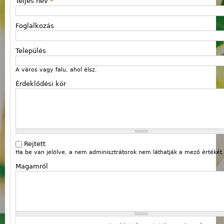
Teljes név
*
Foglalkozás
Település
A város vagy falu, ahol élsz.
Érdeklődési kör
Rejtett
Ha be van jelölve, a nem adminisztrátorok nem láthatják a mező értékét.
Magamról