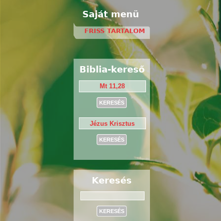
Saját menü
FRISS TARTALOM
Biblia-kereső
Keresés
Keresés