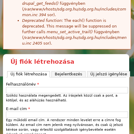
drupal_get_feeds()
függvényben
(
/var/www/vhosts/sdg.org.hu/sdg.org.hu/includes/com
mon.inc
394
sor).
Deprecated function
: The each() function is
deprecated. This message will be suppressed on
further calls
menu_set_active_trail()
függvényben
(
/var/www/vhosts/sdg.org.hu/sdg.org.hu/includes/men
u.inc
2405
sor).
Új fiók létrehozása
Új fiók létrehozása
(aktív fül)
Bejelentkezés
Új jelszó igénylése
Felhasználónév
*
Szóköz használata megengedett. Az írásjelek közül csak a pont, a
kötőjel, és az aláhúzás használható.
E-mail cím
*
Egy működő email cím. A rendszer minden levelet erre a címre fog
küldeni. Az email cím nem jelenik meg nyilvánosan, és csak új jelszó
kérése során, vagy értesítő szolgáltatások igénybevétele esetén