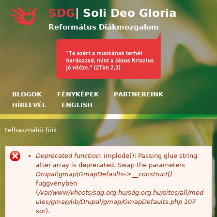
Ugrás a tartalomra
SDG
| Soli Deo Gloria
Református Diákmozgalom
BLOGOK
FÉNYKÉPEK
PARTNEREINK
HÍRLEVÉL
ENGLISH
Felhasználói fiók
Jelenlegi hely
Deprecated function
: implode(): Passing glue string
Hibaüzenet
after array is deprecated. Swap the parameters
Drupal\gmap\GmapDefaults->__construct()
függvényben
(
/var/www/vhosts/sdg.org.hu/sdg.org.hu/sites/all/mod
ules/gmap/lib/Drupal/gmap/GmapDefaults.php
107
sor).