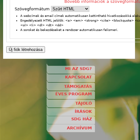
Bővebb információk a szövegformát
Szövegformátum
A webcímek és email címek automatikusan kattintható hivatkozásokká alaku
Engedélyezett HTML jelölők: <a> <em> <strong> <cite> <blockquote> <
<ol> <li> <dl> <dt> <dd>
A sorokat és bekezdéseket a rendszer automatikusan felismeri.
MI AZ SDG?
KAPCSOLAT
TÁMOGATÁS
ÉVES PROGRAM
TÁJOLÓ
ÍRÁSOK
SDG HÁZ
ARCHÍVUM