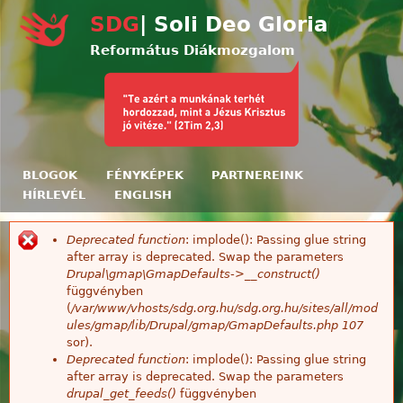
Ugrás a tartalomra
SDG
| Soli Deo Gloria
Református Diákmozgalom
BLOGOK
FÉNYKÉPEK
PARTNEREINK
HÍRLEVÉL
ENGLISH
Deprecated function
: implode(): Passing glue string
Hibaüzenet
after array is deprecated. Swap the parameters
Drupal\gmap\GmapDefaults->__construct()
függvényben
(
/var/www/vhosts/sdg.org.hu/sdg.org.hu/sites/all/mod
ules/gmap/lib/Drupal/gmap/GmapDefaults.php
107
sor).
Deprecated function
: implode(): Passing glue string
after array is deprecated. Swap the parameters
drupal_get_feeds()
függvényben