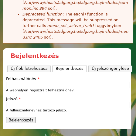
(
/var/www/vhosts/sdg.org.hu/sdg.org.hu/includes/com
mon.inc
394
sor).
Deprecated function
: The each() function is
deprecated. This message will be suppressed on
further calls
menu_set_active_trail()
függvényben
(
/var/www/vhosts/sdg.org.hu/sdg.org.hu/includes/men
u.inc
2405
sor).
Bejelentkezés
Új fiók létrehozása
Bejelentkezés
(aktív fül)
Új jelszó igénylése
Felhasználónév
*
A webhelyen regisztrált felhasználónév.
Jelszó
*
A felhasználónévhez tartozó jelszó.