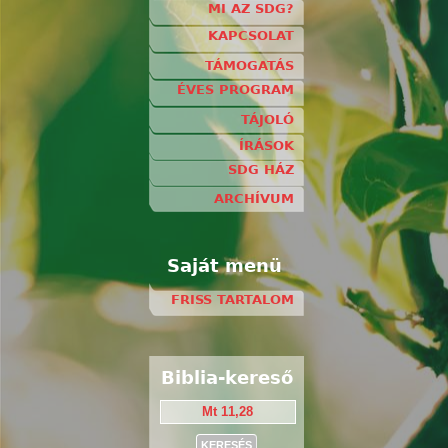
MI AZ SDG?
KAPCSOLAT
TÁMOGATÁS
ÉVES PROGRAM
TÁJOLÓ
ÍRÁSOK
SDG HÁZ
ARCHÍVUM
Saját menü
FRISS TARTALOM
Biblia-kereső