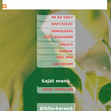
MI AZ SDG?
KAPCSOLAT
TÁMOGATÁS
ÉVES PROGRAM
TÁJOLÓ
ÍRÁSOK
SDG HÁZ
ARCHÍVUM
Saját menü
FRISS TARTALOM
Biblia-kereső