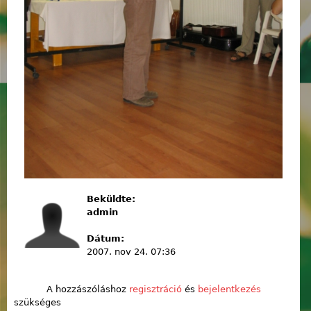
Beküldte:
admin
Dátum:
2007. nov 24. 07:36
A hozzászóláshoz
regisztráció
és
bejelentkezés
szükséges