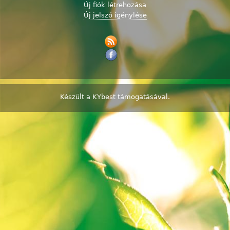
Új fiók létrehozása
Új jelszó igénylése
Készült a
KYbest
támogatásával.