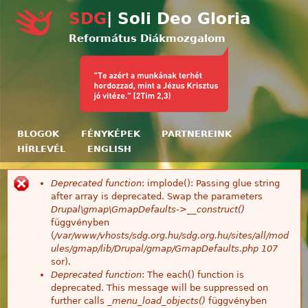
Ugrás a tartalomra
SDG
| Soli Deo Gloria
Református Diákmozgalom
BLOGOK
FÉNYKÉPEK
PARTNEREINK
HÍRLEVÉL
ENGLISH
Deprecated function
: implode(): Passing glue string
Hibaüzenet
after array is deprecated. Swap the parameters
Drupal\gmap\GmapDefaults->__construct()
függvényben
(
/var/www/vhosts/sdg.org.hu/sdg.org.hu/sites/all/mod
ules/gmap/lib/Drupal/gmap/GmapDefaults.php
107
sor).
Deprecated function
: The each() function is
deprecated. This message will be suppressed on
further calls
_menu_load_objects()
függvényben