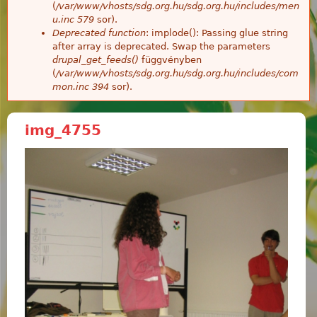
(
/var/www/vhosts/sdg.org.hu/sdg.org.hu/includes/men
u.inc
579
sor).
Deprecated function
: implode(): Passing glue string
after array is deprecated. Swap the parameters
drupal_get_feeds()
függvényben
(
/var/www/vhosts/sdg.org.hu/sdg.org.hu/includes/com
mon.inc
394
sor).
img_4755