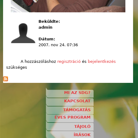
Beküldte:
admin
Dátum:
2007. nov 24. 07:36
A hozzászóláshoz
regisztráció
és
bejelentkezés
szükséges
MI AZ SDG?
KAPCSOLAT
TÁMOGATÁS
ÉVES PROGRAM
TÁJOLÓ
ÍRÁSOK