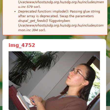
(
/var/www/vhosts/sdg.org.hu/sdg.org.hu/includes/men
u.inc
579
sor).
Deprecated function
: implode(): Passing glue string
after array is deprecated. Swap the parameters
drupal_get_feeds()
függvényben
(
/var/www/vhosts/sdg.org.hu/sdg.org.hu/includes/com
mon.inc
394
sor).
img_4752