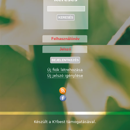
Keresés
Új fiók létrehozása
Új jelszó igénylése
Készült a
KYbest
támogatásával.