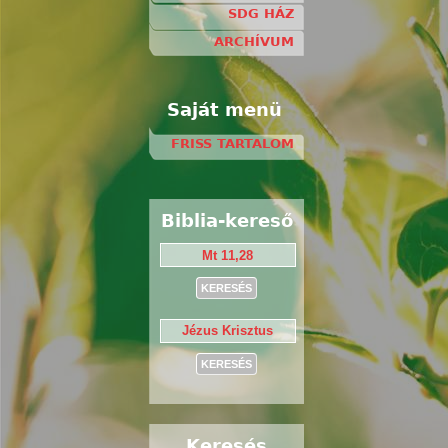
SDG HÁZ
ARCHÍVUM
Saját menü
FRISS TARTALOM
Biblia-kereső
Keresés