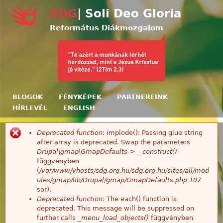
Ugrás a tartalomra
SDG
| Soli Deo Gloria
Református Diákmozgalom
BLOGOK
FÉNYKÉPEK
PARTNEREINK
HÍRLEVÉL
ENGLISH
Deprecated function
: implode(): Passing glue string
Hibaüzenet
after array is deprecated. Swap the parameters
Drupal\gmap\GmapDefaults->__construct()
függvényben
(
/var/www/vhosts/sdg.org.hu/sdg.org.hu/sites/all/mod
ules/gmap/lib/Drupal/gmap/GmapDefaults.php
107
sor).
Deprecated function
: The each() function is
deprecated. This message will be suppressed on
further calls
_menu_load_objects()
függvényben