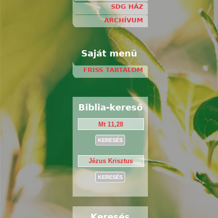
SDG HÁZ
ARCHÍVUM
Saját menü
FRISS TARTALOM
Biblia-kereső
Keresés