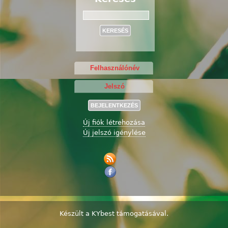
Keresés
Új fiók létrehozása
Új jelszó igénylése
Készült a
KYbest
támogatásával.