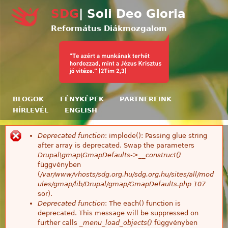
Ugrás a tartalomra
SDG
| Soli Deo Gloria
Református Diákmozgalom
BLOGOK
FÉNYKÉPEK
PARTNEREINK
HÍRLEVÉL
ENGLISH
Deprecated function
: implode(): Passing glue string
Hibaüzenet
after array is deprecated. Swap the parameters
Drupal\gmap\GmapDefaults->__construct()
függvényben
(
/var/www/vhosts/sdg.org.hu/sdg.org.hu/sites/all/mod
ules/gmap/lib/Drupal/gmap/GmapDefaults.php
107
sor).
Deprecated function
: The each() function is
deprecated. This message will be suppressed on
further calls
_menu_load_objects()
függvényben