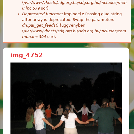
(
/var/www/vhosts/sdg.org.hu/sdg.org.hu/includes/men
u.inc
579
sor).
Deprecated function
: implode(): Passing glue string
after array is deprecated. Swap the parameters
drupal_get_feeds()
függvényben
(
/var/www/vhosts/sdg.org.hu/sdg.org.hu/includes/com
mon.inc
394
sor).
img_4752