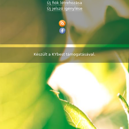
Új fiók létrehozása
Új jelszó igénylése
Készült a
KYbest
támogatásával.