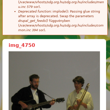
(
/var/www/vhosts/sdg.org.hu/sdg.org.hu/includes/men
u.inc
579
sor).
Deprecated function
: implode(): Passing glue string
after array is deprecated. Swap the parameters
drupal_get_feeds()
függvényben
(
/var/www/vhosts/sdg.org.hu/sdg.org.hu/includes/com
mon.inc
394
sor).
img_4750