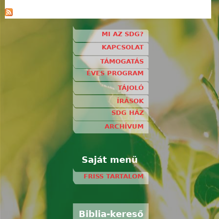
MI AZ SDG?
KAPCSOLAT
TÁMOGATÁS
ÉVES PROGRAM
TÁJOLÓ
ÍRÁSOK
SDG HÁZ
ARCHÍVUM
Saját menü
FRISS TARTALOM
Biblia-kereső