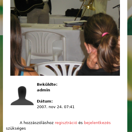
Beküldte:
admin
Dátum:
2007. nov 24. 07:41
A hozzászóláshoz
regisztráció
és
bejelentkezés
szükséges