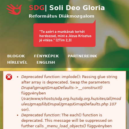
Ugrás a tartalomra
SDG
| Soli Deo Gloria
Református Diákmozgalom
BLOGOK
FÉNYKÉPEK
PARTNEREINK
HÍRLEVÉL
ENGLISH
Deprecated function
: implode(): Passing glue string
Hibaüzenet
after array is deprecated. Swap the parameters
Drupal\gmap\GmapDefaults->__construct()
függvényben
(
/var/www/vhosts/sdg.org.hu/sdg.org.hu/sites/all/mod
ules/gmap/lib/Drupal/gmap/GmapDefaults.php
107
sor).
Deprecated function
: The each() function is
deprecated. This message will be suppressed on
further calls
_menu_load_objects()
függvényben