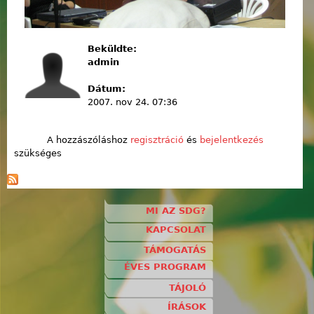
Beküldte:
admin
Dátum:
2007. nov 24. 07:36
A hozzászóláshoz
regisztráció
és
bejelentkezés
szükséges
MI AZ SDG?
KAPCSOLAT
TÁMOGATÁS
ÉVES PROGRAM
TÁJOLÓ
ÍRÁSOK