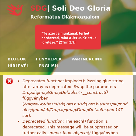
Ugrás a tartalomra
SDG
| Soli Deo Gloria
Református Diákmozgalom
BLOGOK
FÉNYKÉPEK
PARTNEREINK
HÍRLEVÉL
ENGLISH
Deprecated function
: implode(): Passing glue string
Hibaüzenet
after array is deprecated. Swap the parameters
Drupal\gmap\GmapDefaults->__construct()
függvényben
(
/var/www/vhosts/sdg.org.hu/sdg.org.hu/sites/all/mod
ules/gmap/lib/Drupal/gmap/GmapDefaults.php
107
sor).
Deprecated function
: The each() function is
deprecated. This message will be suppressed on
further calls
_menu_load_objects()
függvényben