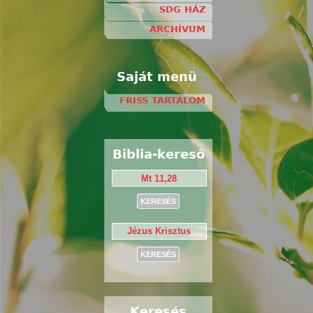
SDG HÁZ
ARCHÍVUM
Saját menü
FRISS TARTALOM
Biblia-kereső
Keresés