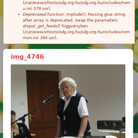
(
/var/www/vhosts/sdg.org.hu/sdg.org.hu/includes/men
u.inc
579
sor).
Deprecated function
: implode(): Passing glue string
after array is deprecated. Swap the parameters
drupal_get_feeds()
függvényben
(
/var/www/vhosts/sdg.org.hu/sdg.org.hu/includes/com
mon.inc
394
sor).
img_4746