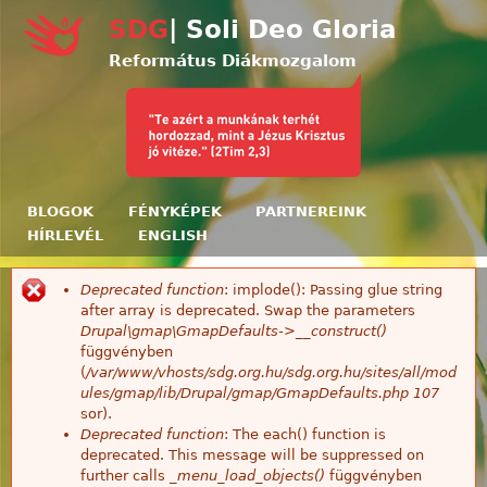
Ugrás a tartalomra
SDG
| Soli Deo Gloria
Református Diákmozgalom
BLOGOK
FÉNYKÉPEK
PARTNEREINK
HÍRLEVÉL
ENGLISH
Deprecated function
: implode(): Passing glue string
Hibaüzenet
after array is deprecated. Swap the parameters
Drupal\gmap\GmapDefaults->__construct()
függvényben
(
/var/www/vhosts/sdg.org.hu/sdg.org.hu/sites/all/mod
ules/gmap/lib/Drupal/gmap/GmapDefaults.php
107
sor).
Deprecated function
: The each() function is
deprecated. This message will be suppressed on
further calls
_menu_load_objects()
függvényben