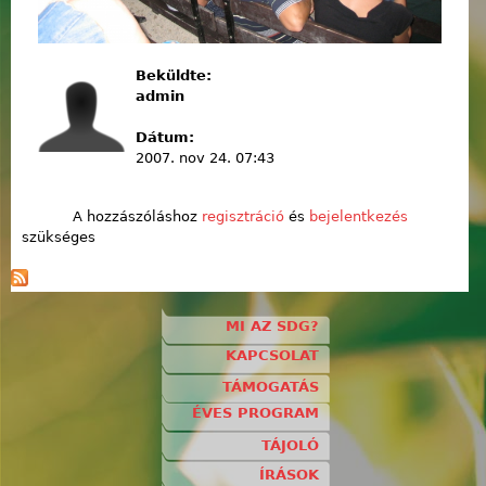
Beküldte:
admin
Dátum:
2007. nov 24. 07:43
A hozzászóláshoz
regisztráció
és
bejelentkezés
szükséges
MI AZ SDG?
KAPCSOLAT
TÁMOGATÁS
ÉVES PROGRAM
TÁJOLÓ
ÍRÁSOK