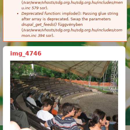
(
/var/www/vhosts/sdg.org.hu/sdg.org.hu/includes/men
u.inc
579
sor).
Deprecated function
: implode(): Passing glue string
after array is deprecated. Swap the parameters
drupal_get_feeds()
függvényben
(
/var/www/vhosts/sdg.org.hu/sdg.org.hu/includes/com
mon.inc
394
sor).
img_4746