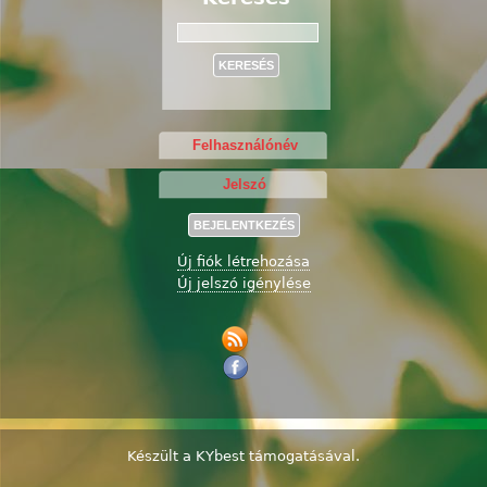
Keresés
Új fiók létrehozása
Új jelszó igénylése
Készült a
KYbest
támogatásával.