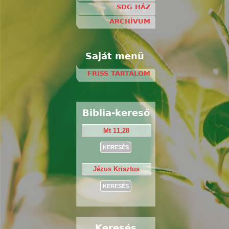
SDG HÁZ
ARCHÍVUM
Saját menü
FRISS TARTALOM
Biblia-kereső
Keresés