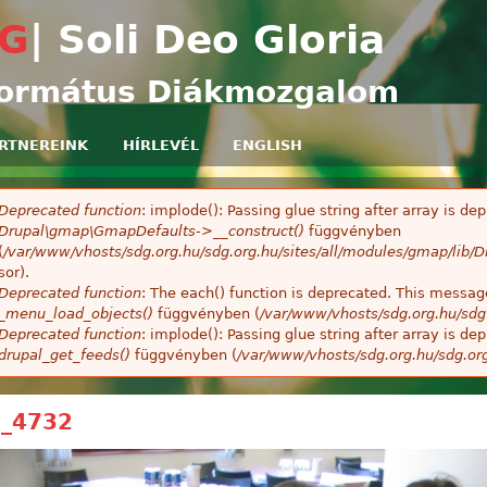
Ugrás a tartalomra
G
| Soli Deo Gloria
ormátus Diákmozgalom
RTNEREINK
HÍRLEVÉL
ENGLISH
Deprecated function
: implode(): Passing glue string after array is 
ibaüzenet
Drupal\gmap\GmapDefaults->__construct()
függvényben
(
/var/www/vhosts/sdg.org.hu/sdg.org.hu/sites/all/modules/gmap/lib
sor).
Deprecated function
: The each() function is deprecated. This message
_menu_load_objects()
függvényben (
/var/www/vhosts/sdg.org.hu/sdg
Deprecated function
: implode(): Passing glue string after array is 
drupal_get_feeds()
függvényben (
/var/www/vhosts/sdg.org.hu/sdg.or
_4732