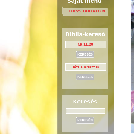
Saját menü
FRISS TARTALOM
Biblia-kereső
Keresés
Keresés