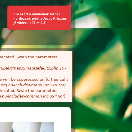
deprecated. Swap the parameters
/Drupal/gmap/GmapDefaults.php
107
 will be suppressed on further calls
.org.hu/includes/menu.inc
579
sor).
deprecated. Swap the parameters
g.hu/includes/common.inc
394
sor).