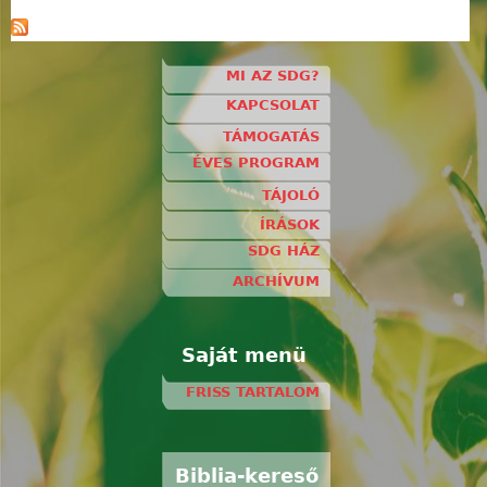
MI AZ SDG?
KAPCSOLAT
TÁMOGATÁS
ÉVES PROGRAM
TÁJOLÓ
ÍRÁSOK
SDG HÁZ
ARCHÍVUM
Saját menü
FRISS TARTALOM
Biblia-kereső