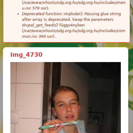
(
/var/www/vhosts/sdg.org.hu/sdg.org.hu/includes/men
u.inc
579
sor).
Deprecated function
: implode(): Passing glue string
after array is deprecated. Swap the parameters
drupal_get_feeds()
függvényben
(
/var/www/vhosts/sdg.org.hu/sdg.org.hu/includes/com
mon.inc
394
sor).
img_4730