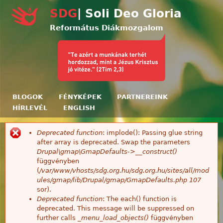
Ugrás a tartalomra
SDG
| Soli Deo Gloria
Református Diákmozgalom
BLOGOK
FÉNYKÉPEK
PARTNEREINK
HÍRLEVÉL
ENGLISH
Deprecated function
: implode(): Passing glue string
Hibaüzenet
after array is deprecated. Swap the parameters
Drupal\gmap\GmapDefaults->__construct()
függvényben
(
/var/www/vhosts/sdg.org.hu/sdg.org.hu/sites/all/mod
ules/gmap/lib/Drupal/gmap/GmapDefaults.php
107
sor).
Deprecated function
: The each() function is
deprecated. This message will be suppressed on
further calls
_menu_load_objects()
függvényben