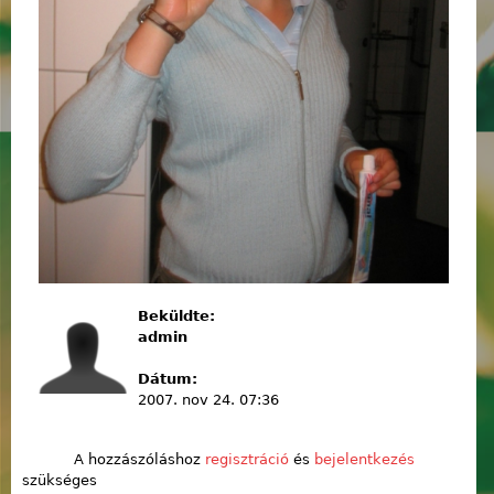
Beküldte:
admin
Dátum:
2007. nov 24. 07:36
A hozzászóláshoz
regisztráció
és
bejelentkezés
szükséges