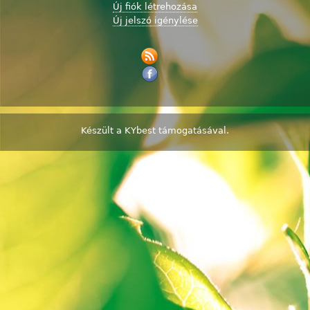
Új fiók létrehozása
Új jelszó igénylése
Készült a
KYbest
támogatásával.