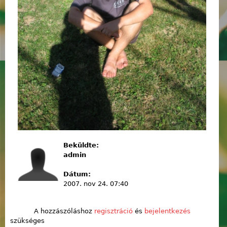
Beküldte:
admin
Dátum:
2007. nov 24. 07:40
A hozzászóláshoz
regisztráció
és
bejelentkezés
szükséges