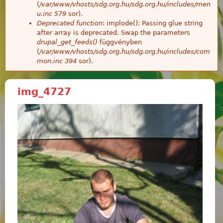
(
/var/www/vhosts/sdg.org.hu/sdg.org.hu/includes/men
u.inc
579
sor).
Deprecated function
: implode(): Passing glue string
after array is deprecated. Swap the parameters
drupal_get_feeds()
függvényben
(
/var/www/vhosts/sdg.org.hu/sdg.org.hu/includes/com
mon.inc
394
sor).
img_4727