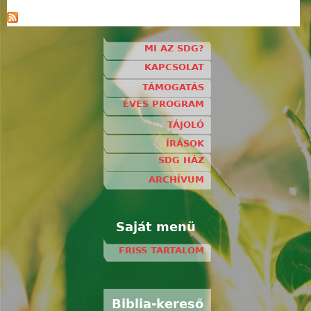
MI AZ SDG?
KAPCSOLAT
TÁMOGATÁS
ÉVES PROGRAM
TÁJOLÓ
ÍRÁSOK
SDG HÁZ
ARCHÍVUM
Saját menü
FRISS TARTALOM
Biblia-kereső