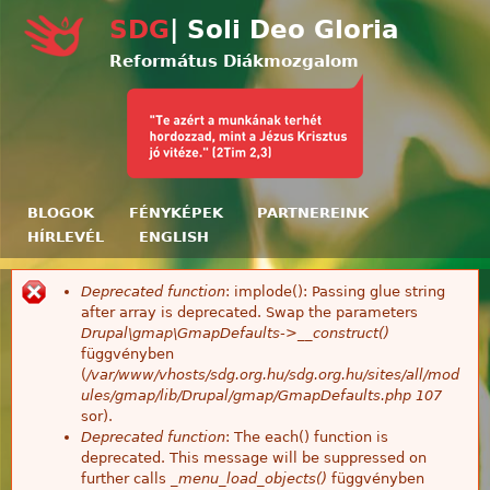
Ugrás a tartalomra
SDG
| Soli Deo Gloria
Református Diákmozgalom
BLOGOK
FÉNYKÉPEK
PARTNEREINK
HÍRLEVÉL
ENGLISH
Deprecated function
: implode(): Passing glue string
Hibaüzenet
after array is deprecated. Swap the parameters
Drupal\gmap\GmapDefaults->__construct()
függvényben
(
/var/www/vhosts/sdg.org.hu/sdg.org.hu/sites/all/mod
ules/gmap/lib/Drupal/gmap/GmapDefaults.php
107
sor).
Deprecated function
: The each() function is
deprecated. This message will be suppressed on
further calls
_menu_load_objects()
függvényben