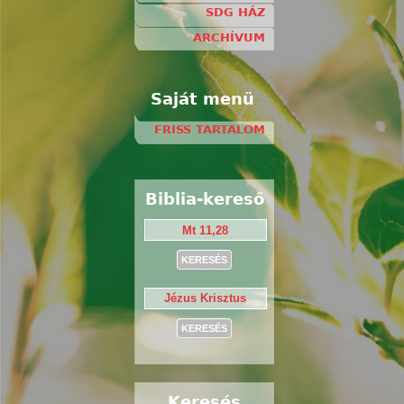
SDG HÁZ
ARCHÍVUM
Saját menü
FRISS TARTALOM
Biblia-kereső
Keresés