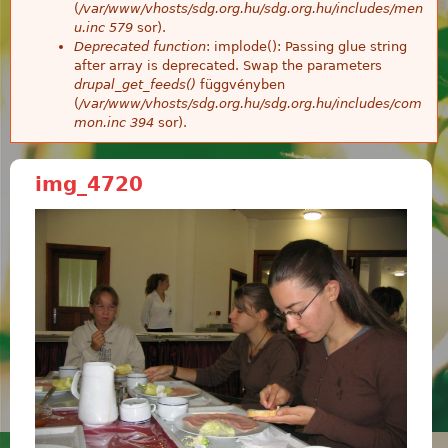
(
/var/www/vhosts/sdg.org.hu/sdg.org.hu/includes/men
u.inc
579
sor).
Deprecated function
: implode(): Passing glue string
after array is deprecated. Swap the parameters
drupal_get_feeds()
függvényben
(
/var/www/vhosts/sdg.org.hu/sdg.org.hu/includes/com
mon.inc
394
sor).
img_4720