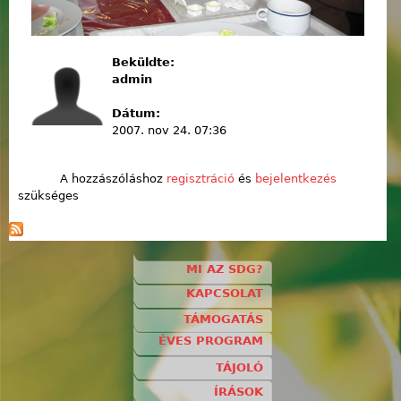
Beküldte:
admin
Dátum:
2007. nov 24. 07:36
A hozzászóláshoz
regisztráció
és
bejelentkezés
szükséges
MI AZ SDG?
KAPCSOLAT
TÁMOGATÁS
ÉVES PROGRAM
TÁJOLÓ
ÍRÁSOK