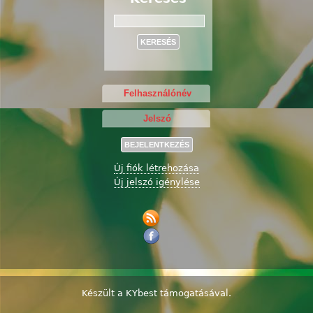
Keresés
Új fiók létrehozása
Új jelszó igénylése
Készült a
KYbest
támogatásával.