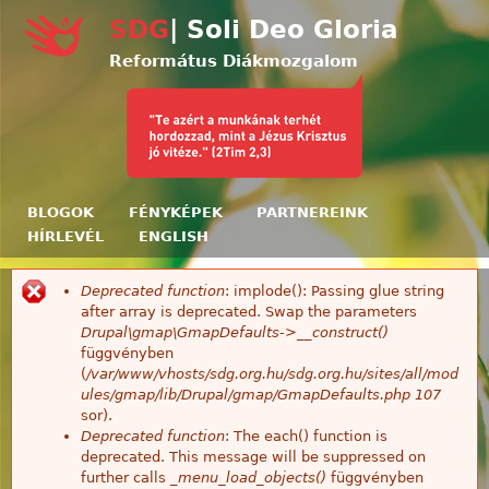
Ugrás a tartalomra
SDG
| Soli Deo Gloria
Református Diákmozgalom
BLOGOK
FÉNYKÉPEK
PARTNEREINK
HÍRLEVÉL
ENGLISH
Deprecated function
: implode(): Passing glue string
Hibaüzenet
after array is deprecated. Swap the parameters
Drupal\gmap\GmapDefaults->__construct()
függvényben
(
/var/www/vhosts/sdg.org.hu/sdg.org.hu/sites/all/mod
ules/gmap/lib/Drupal/gmap/GmapDefaults.php
107
sor).
Deprecated function
: The each() function is
deprecated. This message will be suppressed on
further calls
_menu_load_objects()
függvényben