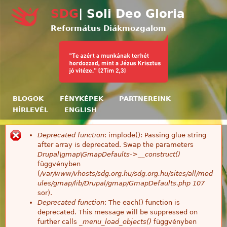
Ugrás a tartalomra
SDG
| Soli Deo Gloria
Református Diákmozgalom
BLOGOK
FÉNYKÉPEK
PARTNEREINK
HÍRLEVÉL
ENGLISH
Deprecated function
: implode(): Passing glue string
Hibaüzenet
after array is deprecated. Swap the parameters
Drupal\gmap\GmapDefaults->__construct()
függvényben
(
/var/www/vhosts/sdg.org.hu/sdg.org.hu/sites/all/mod
ules/gmap/lib/Drupal/gmap/GmapDefaults.php
107
sor).
Deprecated function
: The each() function is
deprecated. This message will be suppressed on
further calls
_menu_load_objects()
függvényben