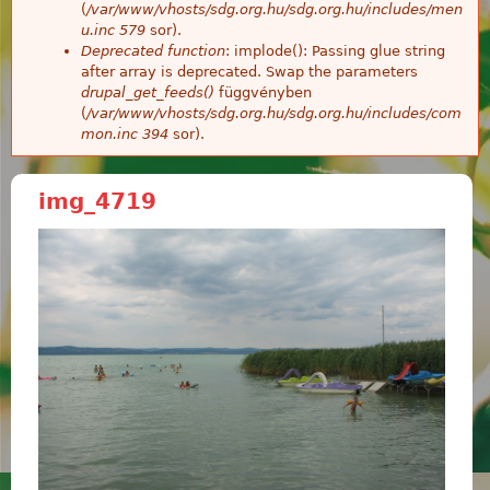
(
/var/www/vhosts/sdg.org.hu/sdg.org.hu/includes/men
u.inc
579
sor).
Deprecated function
: implode(): Passing glue string
after array is deprecated. Swap the parameters
drupal_get_feeds()
függvényben
(
/var/www/vhosts/sdg.org.hu/sdg.org.hu/includes/com
mon.inc
394
sor).
img_4719