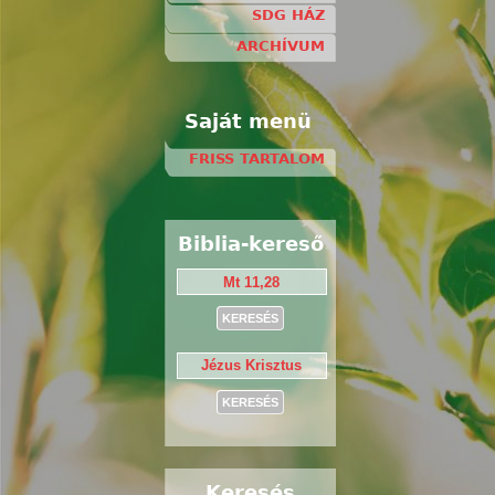
SDG HÁZ
ARCHÍVUM
Saját menü
FRISS TARTALOM
Biblia-kereső
Keresés