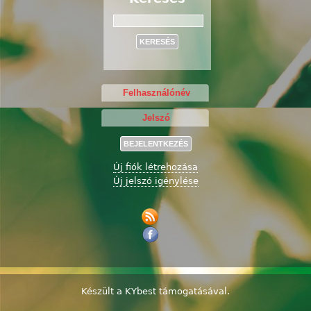
Keresés
Új fiók létrehozása
Új jelszó igénylése
Készült a
KYbest
támogatásával.