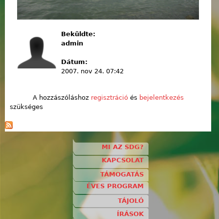
Beküldte:
admin
Dátum:
2007. nov 24. 07:42
A hozzászóláshoz
regisztráció
és
bejelentkezés
szükséges
MI AZ SDG?
KAPCSOLAT
TÁMOGATÁS
ÉVES PROGRAM
TÁJOLÓ
ÍRÁSOK