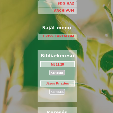
SDG HÁZ
ARCHÍVUM
Saját menü
FRISS TARTALOM
Biblia-kereső
Keresés