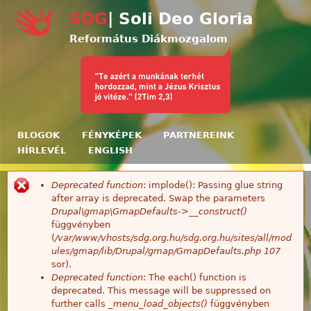
Ugrás a tartalomra
SDG
| Soli Deo Gloria
Református Diákmozgalom
BLOGOK
FÉNYKÉPEK
PARTNEREINK
HÍRLEVÉL
ENGLISH
Deprecated function
: implode(): Passing glue string
Hibaüzenet
after array is deprecated. Swap the parameters
Drupal\gmap\GmapDefaults->__construct()
függvényben
(
/var/www/vhosts/sdg.org.hu/sdg.org.hu/sites/all/mod
ules/gmap/lib/Drupal/gmap/GmapDefaults.php
107
sor).
Deprecated function
: The each() function is
deprecated. This message will be suppressed on
further calls
_menu_load_objects()
függvényben