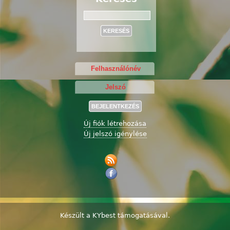
Keresés
Új fiók létrehozása
Új jelszó igénylése
Készült a
KYbest
támogatásával.