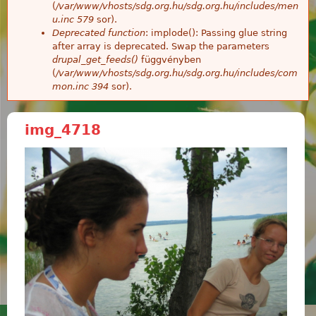
(
/var/www/vhosts/sdg.org.hu/sdg.org.hu/includes/men
u.inc
579
sor).
Deprecated function
: implode(): Passing glue string
after array is deprecated. Swap the parameters
drupal_get_feeds()
függvényben
(
/var/www/vhosts/sdg.org.hu/sdg.org.hu/includes/com
mon.inc
394
sor).
img_4718