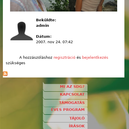
Beküldte:
admin
Dátum:
2007. nov 24. 07:42
A hozzászóláshoz
regisztráció
és
bejelentkezés
szükséges
MI AZ SDG?
KAPCSOLAT
TÁMOGATÁS
ÉVES PROGRAM
TÁJOLÓ
ÍRÁSOK