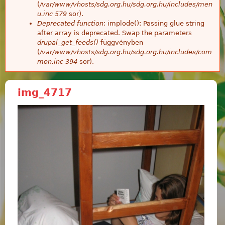
(
/var/www/vhosts/sdg.org.hu/sdg.org.hu/includes/men
u.inc
579
sor).
Deprecated function
: implode(): Passing glue string
after array is deprecated. Swap the parameters
drupal_get_feeds()
függvényben
(
/var/www/vhosts/sdg.org.hu/sdg.org.hu/includes/com
mon.inc
394
sor).
img_4717