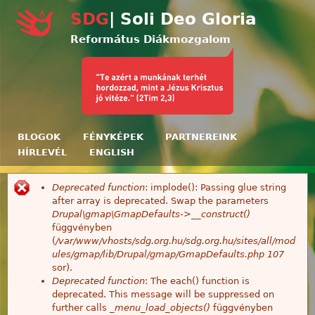
Ugrás a tartalomra
SDG
| Soli Deo Gloria
Református Diákmozgalom
BLOGOK
FÉNYKÉPEK
PARTNEREINK
HÍRLEVÉL
ENGLISH
Deprecated function
: implode(): Passing glue string
Hibaüzenet
after array is deprecated. Swap the parameters
Drupal\gmap\GmapDefaults->__construct()
függvényben
(
/var/www/vhosts/sdg.org.hu/sdg.org.hu/sites/all/mod
ules/gmap/lib/Drupal/gmap/GmapDefaults.php
107
sor).
Deprecated function
: The each() function is
deprecated. This message will be suppressed on
further calls
_menu_load_objects()
függvényben