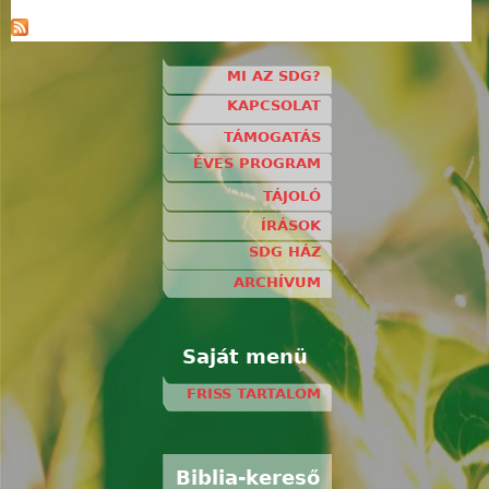
MI AZ SDG?
KAPCSOLAT
TÁMOGATÁS
ÉVES PROGRAM
TÁJOLÓ
ÍRÁSOK
SDG HÁZ
ARCHÍVUM
Saját menü
FRISS TARTALOM
Biblia-kereső