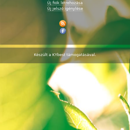
Új fiók létrehozása
Új jelszó igénylése
Készült a
KYbest
támogatásával.