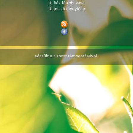
Új fiók létrehozása
Új jelszó igénylése
Készült a
KYbest
támogatásával.