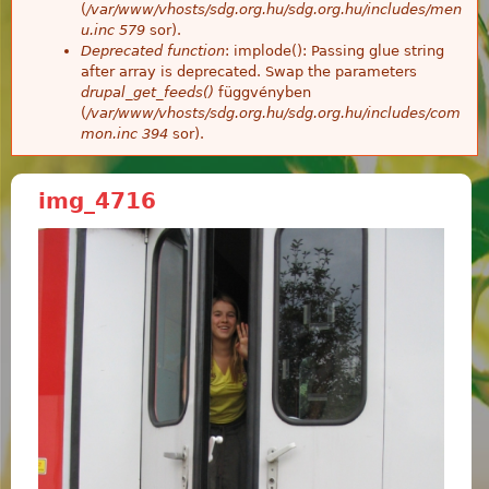
(
/var/www/vhosts/sdg.org.hu/sdg.org.hu/includes/men
u.inc
579
sor).
Deprecated function
: implode(): Passing glue string
after array is deprecated. Swap the parameters
drupal_get_feeds()
függvényben
(
/var/www/vhosts/sdg.org.hu/sdg.org.hu/includes/com
mon.inc
394
sor).
img_4716