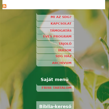
MI AZ SDG?
KAPCSOLAT
TÁMOGATÁS
ÉVES PROGRAM
TÁJOLÓ
ÍRÁSOK
SDG HÁZ
ARCHÍVUM
Saját menü
FRISS TARTALOM
Biblia-kereső