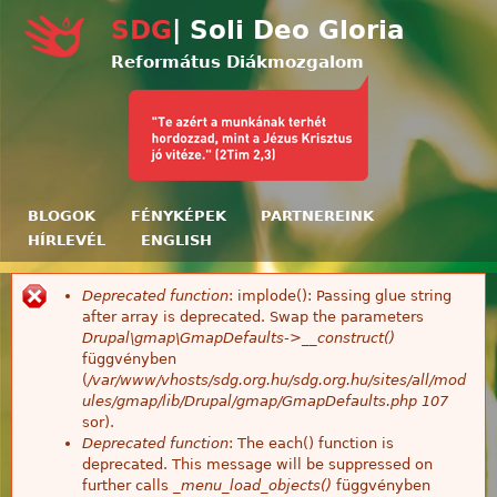
Ugrás a tartalomra
SDG
| Soli Deo Gloria
Református Diákmozgalom
BLOGOK
FÉNYKÉPEK
PARTNEREINK
HÍRLEVÉL
ENGLISH
Deprecated function
: implode(): Passing glue string
Hibaüzenet
after array is deprecated. Swap the parameters
Drupal\gmap\GmapDefaults->__construct()
függvényben
(
/var/www/vhosts/sdg.org.hu/sdg.org.hu/sites/all/mod
ules/gmap/lib/Drupal/gmap/GmapDefaults.php
107
sor).
Deprecated function
: The each() function is
deprecated. This message will be suppressed on
further calls
_menu_load_objects()
függvényben