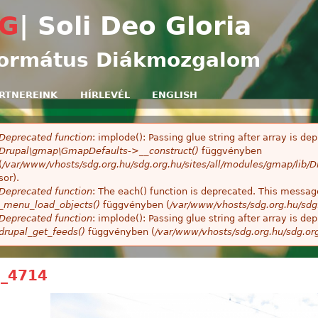
Ugrás a tartalomra
G
| Soli Deo Gloria
ormátus Diákmozgalom
RTNEREINK
HÍRLEVÉL
ENGLISH
Deprecated function
: implode(): Passing glue string after array is 
ibaüzenet
Drupal\gmap\GmapDefaults->__construct()
függvényben
(
/var/www/vhosts/sdg.org.hu/sdg.org.hu/sites/all/modules/gmap/lib
sor).
Deprecated function
: The each() function is deprecated. This message
_menu_load_objects()
függvényben (
/var/www/vhosts/sdg.org.hu/sdg
Deprecated function
: implode(): Passing glue string after array is 
drupal_get_feeds()
függvényben (
/var/www/vhosts/sdg.org.hu/sdg.or
_4714