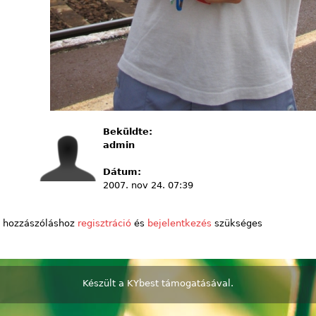
Beküldte:
admin
Dátum:
2007. nov 24. 07:39
 hozzászóláshoz
regisztráció
és
bejelentkezés
szükséges
Készült a
KYbest
támogatásával.