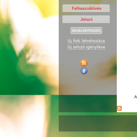
Új fiók létrehozása
Új jelszó igénylése
A