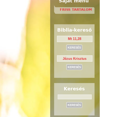
Saját menü
FRISS TARTALOM
Biblia-kereső
Keresés
Keresés