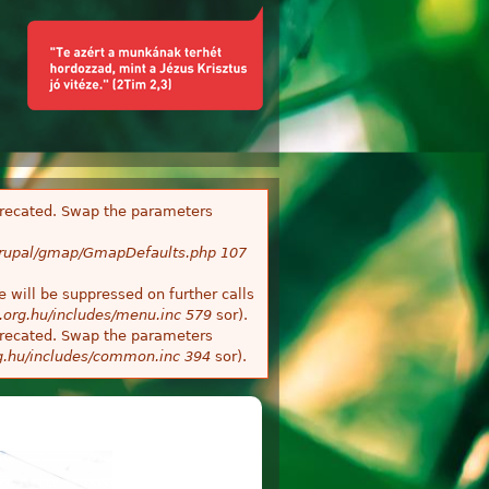
deprecated. Swap the parameters
/Drupal/gmap/GmapDefaults.php
107
 will be suppressed on further calls
.org.hu/includes/menu.inc
579
sor).
deprecated. Swap the parameters
g.hu/includes/common.inc
394
sor).