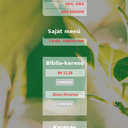
SDG HÁZ
ARCHÍVUM
Saját menü
FRISS TARTALOM
Biblia-kereső
Keresés