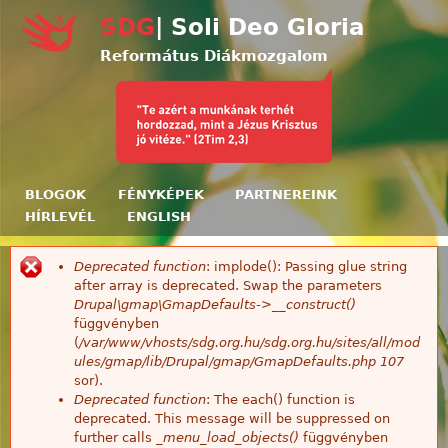
Ugrás a tartalomra
SDG
| Soli Deo Gloria
Református Diákmozgalom
BLOGOK
FÉNYKÉPEK
PARTNEREINK
HÍRLEVÉL
ENGLISH
Deprecated function
: implode(): Passing glue string
Hibaüzenet
after array is deprecated. Swap the parameters
Drupal\gmap\GmapDefaults->__construct()
függvényben
(
/var/www/vhosts/sdg.org.hu/sdg.org.hu/sites/all/mod
ules/gmap/lib/Drupal/gmap/GmapDefaults.php
107
sor).
Deprecated function
: The each() function is
deprecated. This message will be suppressed on
further calls
_menu_load_objects()
függvényben