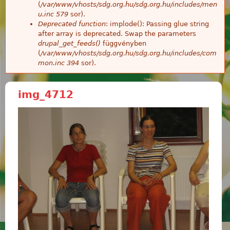
(
/var/www/vhosts/sdg.org.hu/sdg.org.hu/includes/men
u.inc
579
sor).
Deprecated function
: implode(): Passing glue string
after array is deprecated. Swap the parameters
drupal_get_feeds()
függvényben
(
/var/www/vhosts/sdg.org.hu/sdg.org.hu/includes/com
mon.inc
394
sor).
img_4712