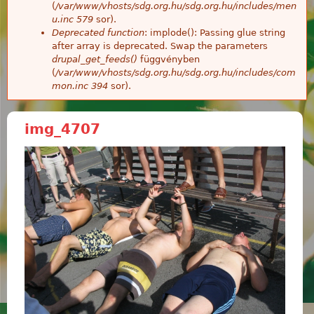
(
/var/www/vhosts/sdg.org.hu/sdg.org.hu/includes/men
u.inc
579
sor).
Deprecated function
: implode(): Passing glue string
after array is deprecated. Swap the parameters
drupal_get_feeds()
függvényben
(
/var/www/vhosts/sdg.org.hu/sdg.org.hu/includes/com
mon.inc
394
sor).
img_4707