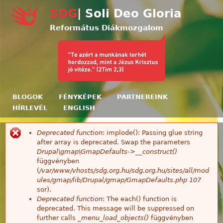
Ugrás a tartalomra
SDG
| Soli Deo Gloria
Református Diákmozgalom
BLOGOK
FÉNYKÉPEK
PARTNEREINK
HÍRLEVÉL
ENGLISH
Deprecated function
: implode(): Passing glue string
Hibaüzenet
after array is deprecated. Swap the parameters
Drupal\gmap\GmapDefaults->__construct()
függvényben
(
/var/www/vhosts/sdg.org.hu/sdg.org.hu/sites/all/mod
ules/gmap/lib/Drupal/gmap/GmapDefaults.php
107
sor).
Deprecated function
: The each() function is
deprecated. This message will be suppressed on
further calls
_menu_load_objects()
függvényben