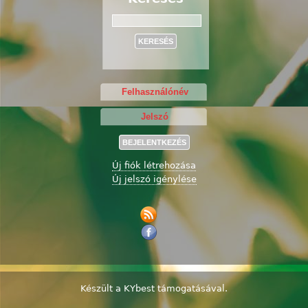
Keresés
Új fiók létrehozása
Új jelszó igénylése
Készült a
KYbest
támogatásával.