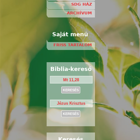
SDG HÁZ
ARCHÍVUM
Saját menü
FRISS TARTALOM
Biblia-kereső
Keresés