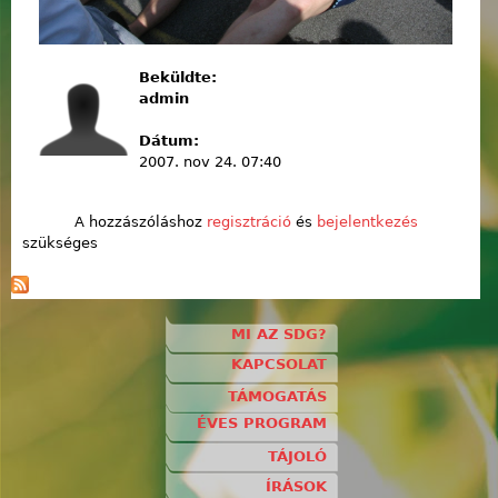
Beküldte:
admin
Dátum:
2007. nov 24. 07:40
A hozzászóláshoz
regisztráció
és
bejelentkezés
szükséges
MI AZ SDG?
KAPCSOLAT
TÁMOGATÁS
ÉVES PROGRAM
TÁJOLÓ
ÍRÁSOK