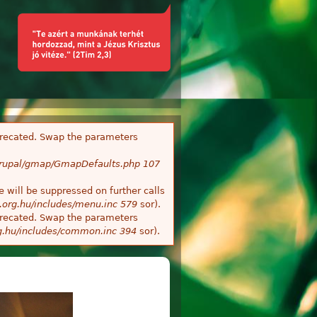
deprecated. Swap the parameters
/Drupal/gmap/GmapDefaults.php
107
 will be suppressed on further calls
.org.hu/includes/menu.inc
579
sor).
deprecated. Swap the parameters
g.hu/includes/common.inc
394
sor).