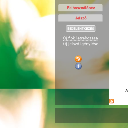
Új fiók létrehozása
Új jelszó igénylése
A