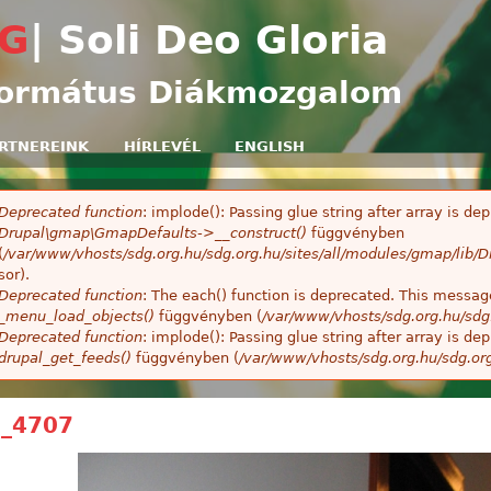
Ugrás a tartalomra
G
| Soli Deo Gloria
ormátus Diákmozgalom
RTNEREINK
HÍRLEVÉL
ENGLISH
Deprecated function
: implode(): Passing glue string after array is 
ibaüzenet
Drupal\gmap\GmapDefaults->__construct()
függvényben
(
/var/www/vhosts/sdg.org.hu/sdg.org.hu/sites/all/modules/gmap/lib
sor).
Deprecated function
: The each() function is deprecated. This message
_menu_load_objects()
függvényben (
/var/www/vhosts/sdg.org.hu/sdg
Deprecated function
: implode(): Passing glue string after array is 
drupal_get_feeds()
függvényben (
/var/www/vhosts/sdg.org.hu/sdg.or
_4707