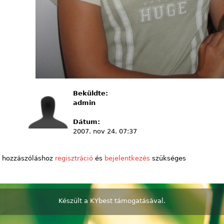
Beküldte:
admin
Dátum:
2007. nov 24. 07:37
 hozzászóláshoz
regisztráció
és
bejelentkezés
szükséges
Készült a
KYbest
támogatásával.