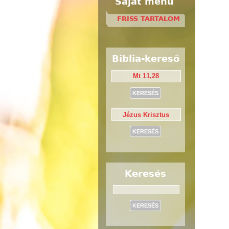
Saját menü
FRISS TARTALOM
Biblia-kereső
Keresés
Keresés