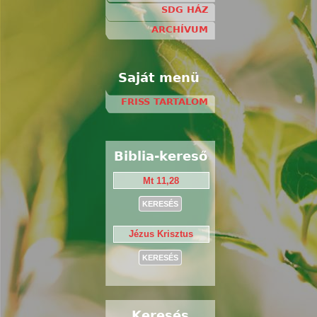
SDG HÁZ
ARCHÍVUM
Saját menü
FRISS TARTALOM
Biblia-kereső
Keresés