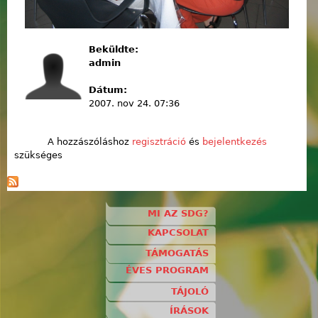
Beküldte:
admin
Dátum:
2007. nov 24. 07:36
A hozzászóláshoz
regisztráció
és
bejelentkezés
szükséges
MI AZ SDG?
KAPCSOLAT
TÁMOGATÁS
ÉVES PROGRAM
TÁJOLÓ
ÍRÁSOK