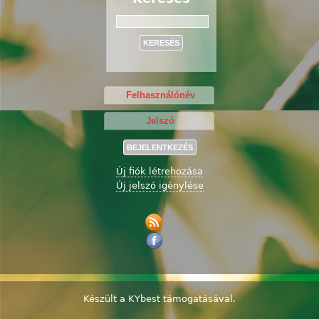
Keresés
Új fiók létrehozása
Új jelszó igénylése
Készült a
KYbest
támogatásával.