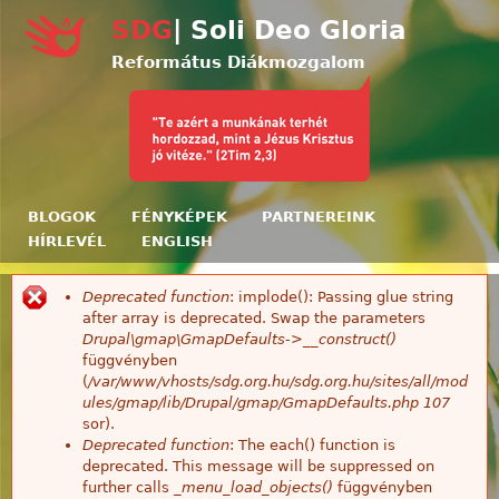
Ugrás a tartalomra
SDG
| Soli Deo Gloria
Református Diákmozgalom
BLOGOK
FÉNYKÉPEK
PARTNEREINK
HÍRLEVÉL
ENGLISH
Deprecated function
: implode(): Passing glue string
Hibaüzenet
after array is deprecated. Swap the parameters
Drupal\gmap\GmapDefaults->__construct()
függvényben
(
/var/www/vhosts/sdg.org.hu/sdg.org.hu/sites/all/mod
ules/gmap/lib/Drupal/gmap/GmapDefaults.php
107
sor).
Deprecated function
: The each() function is
deprecated. This message will be suppressed on
further calls
_menu_load_objects()
függvényben