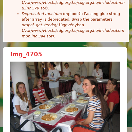
(
/var/www/vhosts/sdg.org.hu/sdg.org.hu/includes/men
u.inc
579
sor).
Deprecated function
: implode(): Passing glue string
after array is deprecated. Swap the parameters
drupal_get_feeds()
függvényben
(
/var/www/vhosts/sdg.org.hu/sdg.org.hu/includes/com
mon.inc
394
sor).
img_4705