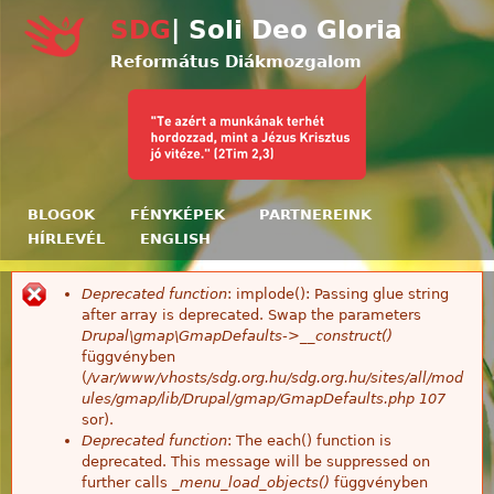
Ugrás a tartalomra
SDG
| Soli Deo Gloria
Református Diákmozgalom
BLOGOK
FÉNYKÉPEK
PARTNEREINK
HÍRLEVÉL
ENGLISH
Deprecated function
: implode(): Passing glue string
Hibaüzenet
after array is deprecated. Swap the parameters
Drupal\gmap\GmapDefaults->__construct()
függvényben
(
/var/www/vhosts/sdg.org.hu/sdg.org.hu/sites/all/mod
ules/gmap/lib/Drupal/gmap/GmapDefaults.php
107
sor).
Deprecated function
: The each() function is
deprecated. This message will be suppressed on
further calls
_menu_load_objects()
függvényben