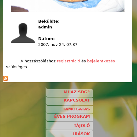
Beküldte:
admin
Dátum:
2007. nov 24. 07:37
A hozzászóláshoz
regisztráció
és
bejelentkezés
szükséges
MI AZ SDG?
KAPCSOLAT
TÁMOGATÁS
ÉVES PROGRAM
TÁJOLÓ
ÍRÁSOK