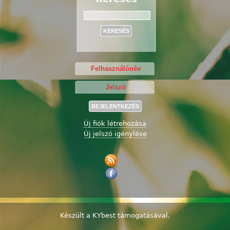
Keresés
Új fiók létrehozása
Új jelszó igénylése
Készült a
KYbest
támogatásával.