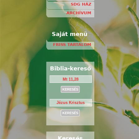
SDG HÁZ
ARCHÍVUM
Saját menü
FRISS TARTALOM
Biblia-kereső
Keresés