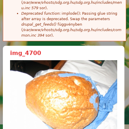
(
/var/www/vhosts/sdg.org.hu/sdg.org.hu/includes/men
u.inc
579
sor).
Deprecated function
: implode(): Passing glue string
after array is deprecated. Swap the parameters
drupal_get_feeds()
függvényben
(
/var/www/vhosts/sdg.org.hu/sdg.org.hu/includes/com
mon.inc
394
sor).
img_4700